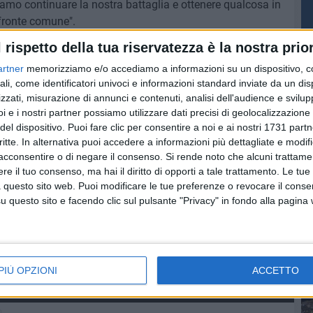
iamo continuare la nostra battaglia e ottenere qualcosa in
fronte comune".
l rispetto della tua riservatezza è la nostra prior
 invece, quella dal premier Renzi che qualche giorno fa
artner
memorizziamo e/o accediamo a informazioni su un dispositivo, c
uanto decisionisti che non lasciano tempo ad una
PI
ali, come identificatori univoci e informazioni standard inviate da un di
talia non serve a mettere nuovi soldi ma a dire che i soldi
zzati, misurazione di annunci e contenuti, analisi dell'audience e svilupp
amo in una forte crisi energetica e non estraiamo il
i e i nostri partner possiamo utilizzare dati precisi di geolocalizzazione 
la norma per tirar su il petrolio la faccio, anzi l'ho fatta.
del dispositivo. Puoi fare clic per consentire a noi e ai nostri 1731 partn
 tireremo fuori".
critte. In alternativa puoi accedere a informazioni più dettagliate e modif
acconsentire o di negare il consenso.
Si rende noto che alcuni trattamen
e il tuo consenso, ma hai il diritto di opporti a tale trattamento. Le tue
 questo sito web. Puoi modificare le tue preferenze o revocare il conse
questo sito e facendo clic sul pulsante "Privacy" in fondo alla pagina
PIÙ OPZIONI
ACCETTO