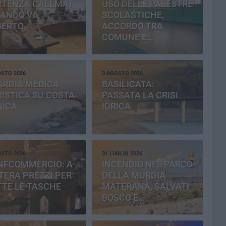
RTENZA CALLMAT,
USO DELLE PALESTRE
BANDO VA
SCOLASTICHE,
SERTO
ACCORDO TRA
COMUNE E
PROVINCIA
OSTO 2026
3 AGOSTO 2026
ARDIA MEDICA
BASILICATA:
ISTICA SU COSTA
PASSATA LA CRISI
NICA
IDRICA
OSTO 2026
31 LUGLIO 2026
NFCOMMERCIO: A
INCENDIO NEL PARCO
ERA PREZZI PER
DELLA MURGIA
TE LE TASCHE
MATERANA, SALVATI
BOSCO E
CEMENTERIA