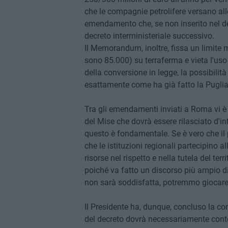
che le compagnie petrolifere versano all
emendamento che, se non inserito nel de
decreto interministeriale successivo.
Il Memorandum, inoltre, fissa un limite 
sono 85.000) su terraferma e vieta l'uso
della conversione in legge, la possibilità
esattamente come ha già fatto la Puglia
Tra gli emendamenti inviati a Roma vi è 
del Mise che dovrà essere rilasciato d'in
questo è fondamentale. Se è vero che il 
che le istituzioni regionali partecipino al
risorse nel rispetto e nella tutela del ter
poiché va fatto un discorso più ampio di
non sarà soddisfatta, potremmo giocare la
Il Presidente ha, dunque, concluso la c
del decreto dovrà necessariamente conte