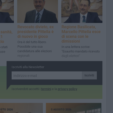
Regione Basilicata,
Revocato divieto, ex
Marcello Pittella esce
presidente Pittella è
 sanità,
di scena con le
di nuovo in gioco
21
dimissioni
zio
Ora è del tutto libero.
Possibile una sua
In una lettera scrive:
 stati
candidatura alle elezioni
"Esaurito mandato ricevuto
cuse
regionali
dagli elettori"
Iscriviti alla Newsletter
Iscriviti
Iscrivendoti accetti i
termini
e la
privacy policy
OSTO 2026
5 AGOSTO 2026