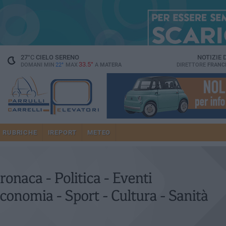
27
°C
CIELO SERENO
NOTIZIE
33.5°
DOMANI MIN
22°
MAX
A
MATERA
DIRETTORE
FRANC
RUBRICHE
IREPORT
METEO