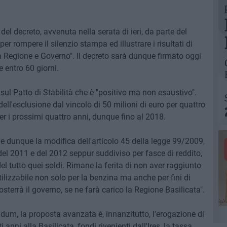
 del decreto, avvenuta nella serata di ieri, da parte del
r rompere il silenzio stampa ed illustrare i risultati di
a Regione e Governo". Il decreto sarà dunque firmato oggi
e entro 60 giorni.
 sul Patto di Stabilità che è "positivo ma non esaustivo".
 dell'esclusione dal vincolo di 50 milioni di euro per quattro
er i prossimi quattro anni, dunque fino al 2018.
 e dunque la modifica dell'articolo 45 della legge 99/2009,
el 2011 e del 2012 seppur suddiviso per fasce di reddito,
l tutto quei soldi. Rimane la ferita di non aver raggiunto
utilizzabile non solo per la benzina ma anche per fini di
sterrà il governo, se ne farà carico la Regione Basilicata".
um, la proposta avanzata è, innanzitutto, l'erogazione di
anni alla Basilicata, fondi rivenienti dall'Ires, la tassa