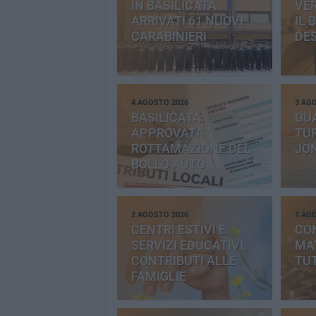
IN BASILICATA
VE
ARRIVATI 61 NUOVI
IL 
CARABINIERI
DE
4 AGOSTO 2026
3 AG
BASILICATA:
GU
APPROVATA
TUR
ROTTAMAZIONE DEL
JO
BOLLO AUTO
2 AGOSTO 2026
1 AG
CENTRI ESTIVI E
CO
SERVIZI EDUCATIVI:
MAT
CONTRIBUTI ALLE
TUT
FAMIGLIE