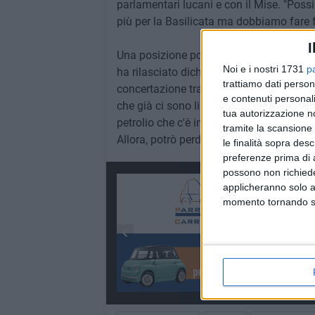
parlamentari lucani e con il Mise. "Poss
più per la Basilicata ma dobbiamo fare 
I
Una posizione poco propensa al dialogo,
Noi e i nostri 1731
p
ha rilasciato dichiarazioni con toni alq
trattiamo dati person
concertazione tra le parti: "Lo Sblocca I
e contenuti personali
che già ci sono li dobbiamo spendere. Si
tua autorizzazione no
petrolio che c'è in Basilicata e Sicilia. Io 
tramite la scansione 
Allora, potrò perdere qualche voto, ma lo
le finalità sopra des
preferenze prima di 
possono non richieder
applicheranno solo a
momento tornando su 