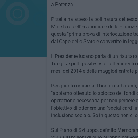
a Potenza.
Pittella ha atteso la bollinatura del testo
Ministero dell'Economia e delle Finanze pe
questa "prima prova di interlocuzione tr
dal Capo dello Stato e convertito in legg
Il Presidente lucano parla di un risultato
Tra gli aspetti positivi vi è l'ottenimento
mesi del 2014 e delle maggiori entrate p
Per quanto riguarda il bonus carburanti,
"abbiamo ottenuto lo sblocco dei fondi d
operazione necessaria per non perdere de
l'obiettivo di ottenere una "social card" 
inclusione sociale. Se in questo non ci so
Sul Piano di Sviluppo, definito Memorand
250/300 milioni di euro all'anno per venti 