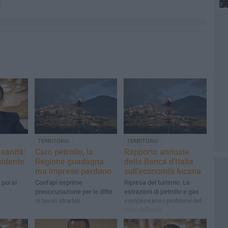
TERRITORIO
TERRITORIO
 sanità:
Caro petrolio, la
Rapporto annuale
sidente
Regione guadagna
della Banca d'Italia
ma imprese perdono
sull'economia lucana
 poi si
Confapi esprime
Ripresa del turismo. Le
preoccuoazione per le ditte
estrazioni di petrolio e gas
di lavori stradali
compensano i problemi del
polo dell'auto