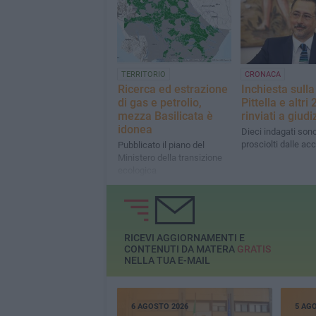
TERRITORIO
CRONACA
Ricerca ed estrazione
Inchiesta sulla
di gas e petrolio,
Pittella e altri 
mezza Basilicata è
rinviati a giudi
idonea
Dieci indagati sono
prosciolti dalle ac
Pubblicato il piano del
Ministero della transizione
ecologica
RICEVI AGGIORNAMENTI E
CONTENUTI DA MATERA
GRATIS
NELLA TUA E-MAIL
6 AGOSTO 2026
5 AG