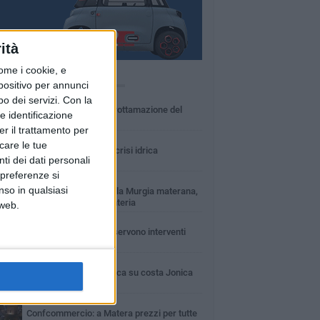
ità
ome i cookie, e
Ù LETTI QUESTA SETTIMANA
spositivo per annunci
MARTEDÌ 4 AGOSTO
o dei servizi.
Con la
Basilicata: approvata rottamazione del
e identificazione
bollo auto
er il trattamento per
LUNEDÌ 3 AGOSTO
icare le tue
Basilicata: passata la crisi idrica
ti dei dati personali
 preferenze si
VENERDÌ 31 LUGLIO
nso in qualsiasi
Incendio nel Parco della Murgia materana,
salvati bosco e cementeria
 web.
VENERDÌ 31 LUGLIO
Erosione della costa: servono interventi
immediati
LUNEDÌ 3 AGOSTO
Guardia medica turistica su costa Jonica
SABATO 1 AGOSTO
Confcommercio: a Matera prezzi per tutte