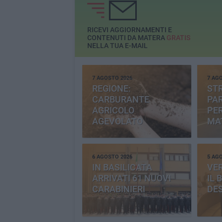
RICEVI AGGIORNAMENTI E
CONTENUTI DA MATERA
GRATIS
NELLA TUA E-MAIL
7 AGOSTO 2026
7 AG
REGIONE:
STR
CARBURANTE
PAR
AGRICOLO
PER
AGEVOLATO
MA
6 AGOSTO 2026
5 AG
IN BASILICATA
VE
ARRIVATI 61 NUOVI
IL 
CARABINIERI
DE