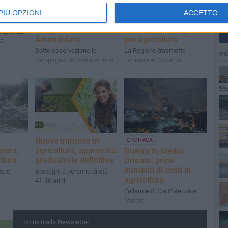
efettura
Stretta contro il
Grandinate e
PIÙ OPZIONI
ACCETTO
caporalato dopo la
allagamenti,
strage ad
dichiarata emergenza
 vigilanza
Amendolara
per agricoltura
ta
Sotto osservazione le
La Regione trasmette
PI
campagna del Metapontino
richiesta al Governo
Nuove imprese in
CRONACA
atera,
agricoltura, approvata
Guerra in Medio
ltura
graduatoria definitiva
Oriente, primi
aumenti di costi in
isce
Sostegni a persone di età
agricoltura
41-60 anni
L'allarme di Cia Potenza e
Matera
Iscriviti alla Newsletter