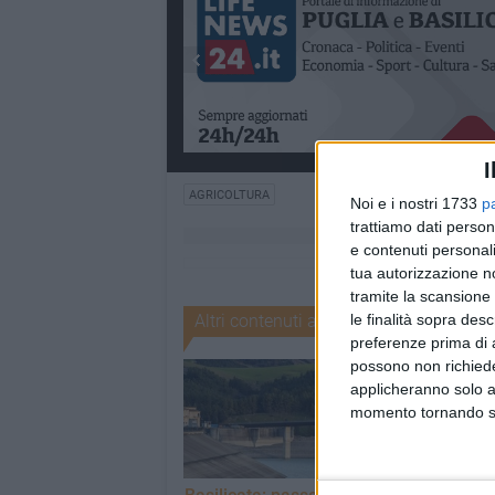
I
AGRICOLTURA
Noi e i nostri 1733
p
trattiamo dati person
e contenuti personali
tua autorizzazione no
tramite la scansione 
le finalità sopra des
Altri contenuti a tema
preferenze prima di 
possono non richieder
applicheranno solo a
momento tornando su 
CRONACA