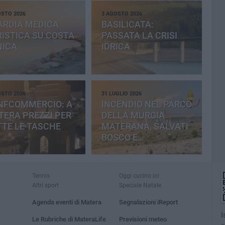
OSTO 2026
3 AGOSTO 2026
ARDIA MEDICA
BASILICATA:
ISTICA SU COSTA
PASSATA LA CRISI
NICA
IDRICA
OSTO 2026
31 LUGLIO 2026
NFCOMMERCIO: A
INCENDIO NEL PARCO
ERA PREZZI PER
DELLA MURGIA
TE LE TASCHE
MATERANA, SALVATI
BOSCO E
CEMENTERIA
Tennis
Oggi cucino io!
Altri sport
Speciale Natale
Agenda eventi di Matera
Segnalazioni iReport
I
Le Rubriche di MateraLife
Previsioni meteo