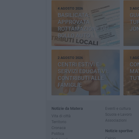
4 AGOSTO 2026
3 AG
BASILICATA:
GU
APPROVATA
TUR
ROTTAMAZIONE DEL
JO
BOLLO AUTO
2 AGOSTO 2026
1 AG
CENTRI ESTIVI E
CO
SERVIZI EDUCATIVI:
MAT
CONTRIBUTI ALLE
TUT
FAMIGLIE
Notizie da Matera
Eventi e cultura
Scuola e Lavoro
Vita di città
Associazioni
Territorio
Cronaca
Notizie sportive
Politica
Calcio