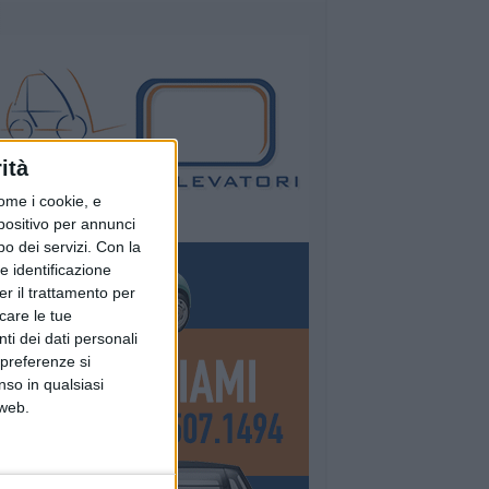
ità
ome i cookie, e
spositivo per annunci
o dei servizi.
Con la
e identificazione
er il trattamento per
icare le tue
ti dei dati personali
 preferenze si
nso in qualsiasi
 web.