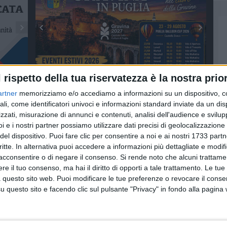
l rispetto della tua riservatezza è la nostra prior
artner
memorizziamo e/o accediamo a informazioni su un dispositivo, c
ali, come identificatori univoci e informazioni standard inviate da un di
zzati, misurazione di annunci e contenuti, analisi dell'audience e svilupp
i e i nostri partner possiamo utilizzare dati precisi di geolocalizzazione 
del dispositivo. Puoi fare clic per consentire a noi e ai nostri 1733 partn
critte. In alternativa puoi accedere a informazioni più dettagliate e modif
acconsentire o di negare il consenso.
Si rende noto che alcuni trattamen
e il tuo consenso, ma hai il diritto di opporti a tale trattamento. Le tue
 questo sito web. Puoi modificare le tue preferenze o revocare il conse
questo sito e facendo clic sul pulsante "Privacy" in fondo alla pagina
CRONACA
ENTI LOCALI