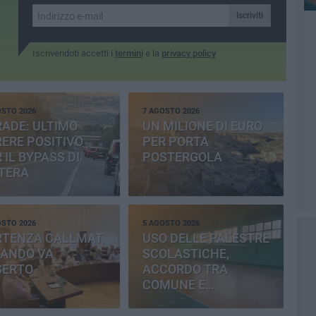
Iscriviti
Iscrivendoti accetti i
termini
e la
privacy policy
OSTO 2026
7 AGOSTO 2026
ADE: ULTIMO
UN MILIONE DI EURO
ERE POSITIVO
PER PORTA
 IL BYPASS DI
POSTERGOLA
TERA
OSTO 2026
5 AGOSTO 2026
RTENZA CALLMAT,
USO DELLE PALESTRE
BANDO VA
SCOLASTICHE,
SERTO
ACCORDO TRA
COMUNE E
PROVINCIA