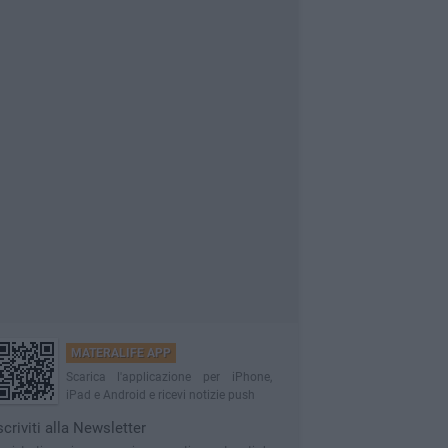
MATERALIFE APP
Scarica l'applicazione per iPhone,
iPad e Android e ricevi notizie push
scriviti alla Newsletter