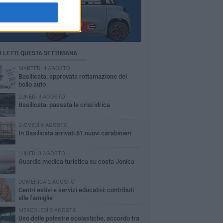
Ù LETTI QUESTA SETTIMANA
MARTEDÌ 4 AGOSTO
Basilicata: approvata rottamazione del
bollo auto
LUNEDÌ 3 AGOSTO
Basilicata: passata la crisi idrica
GIOVEDÌ 6 AGOSTO
In Basilicata arrivati 61 nuovi carabinieri
LUNEDÌ 3 AGOSTO
Guardia medica turistica su costa Jonica
DOMENICA 2 AGOSTO
Centri estivi e servizi educativi: contributi
alle famiglie
MERCOLEDÌ 5 AGOSTO
Uso delle palestre scolastiche, accordo tra