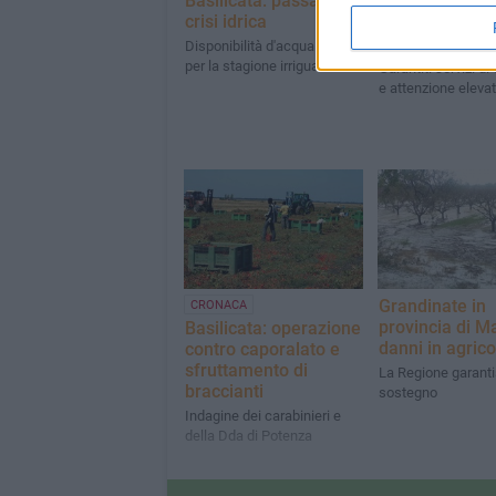
Basilicata: passata la
crisi idrica
Riunione in Pr
sul caporalato
Disponibilità d'acqua buone
per la stagione irrigua
Garantiti servizi di
e attenzione eleva
Grandinate in
CRONACA
provincia di M
Basilicata: operazione
danni in agrico
contro caporalato e
sfruttamento di
La Regione garant
braccianti
sostegno
Indagine dei carabinieri e
della Dda di Potenza