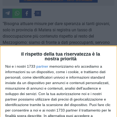
11
"Bisogna attuare misure per dare speranza ai tanti giovani,
solo in provincia di Matera si registra un tasso di
disoccupazione più contenuto rispetto al resto del
Mezzogiorno: siamo di fronte a dati preoccupanti, servono
misure attive per il lavoro con politiche industriali e
Il rispetto della tua riservatezza è la
investimenti produttivi". Lo sostiene il segretario provinciale
nostra priorità
Ugl Matera, Pino Giordano, commentando i dati diffusi
Noi e i nostri 1733
partner
memorizziamo e/o accediamo a
nell'ultimo bollettino mensile dall'Excelsior sul Lavoro in
informazioni su un dispositivo, come i cookie, e trattiamo dati
Basilicata.
personali, come identificatori univoci e informazioni standard
inviate da un dispositivo per annunci e contenuti personalizzati,
Per il sindacalista, "se pur lo studio ha evidenziato che il dato
misurazione di annunci e contenuti, analisi dell'audience e
di previsione trimestrale conferma la ripresa in corso rispetto
sviluppo dei servizi.
Con la tua autorizzazione noi e i nostri
all'analogo periodo del 2021, le assunzioni saliranno, dove
partner possiamo utilizzare dati precisi di geolocalizzazione e
anche l'industria ricerca operai specializzati e il 57% dei
identificazione tramite la scansione del dispositivo. Puoi fare clic
per consentire a noi e ai nostri 1733 partner il trattamento per le
nuovi contratti sarà a tempo determinato, il 21% a tempo
finalità sopra descritte. In alternativa puoi accedere a