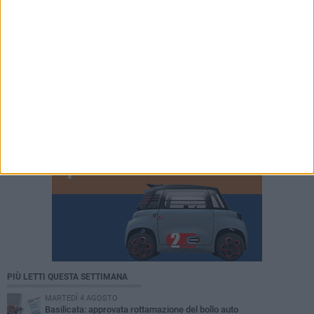
PIÙ LETTI QUESTA SETTIMANA
MARTEDÌ 4 AGOSTO
Basilicata: approvata rottamazione del bollo auto