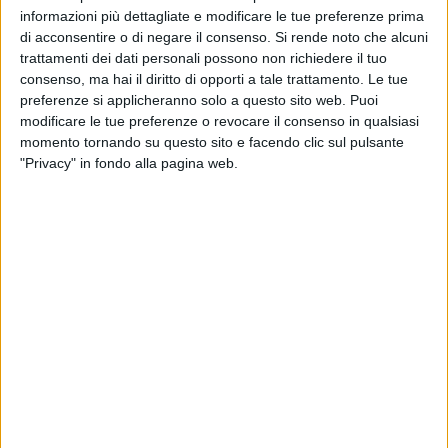
indeterminato, per l'Ugl Matera registriamo un nuovo
informazioni più dettagliate e modificare le tue preferenze prima
campanello d'allarme sul fronte fallimenti Pmi in
di acconsentire o di negare il consenso.
Si rende noto che alcuni
controtendenza nazionale per il numero delle imprese lucane
trattamenti dei dati personali possono non richiedere il tuo
costrette a portare i libri in tribunale per chiudere l'attività
consenso, ma hai il diritto di opporti a tale trattamento. Le tue
con il secondo semestre 2022 che segna un incremento,
preferenze si applicheranno solo a questo sito web. Puoi
attestando ancora la Basilicata con il valore il più alto tra le
modificare le tue preferenze o revocare il consenso in qualsiasi
momento tornando su questo sito e facendo clic sul pulsante
regioni italiane.
"Privacy" in fondo alla pagina web.
"Per tale motivo da Matera – prosegue Giordano – parte una
richiesta Ugl al Presidente Bardi di aprire un tavolo
istituzionale perché la provincia vive una stagnazione del
mercato del lavoro, con elevati livelli di disoccupazione che
possono causare danni strutturali all'economia. Il sistema
socio economico del territorio Materano si è incancrenito in
una fase molto difficile in conseguenza della crisi
economica e sociale. Da ormai troppo tempo si assiste agli
effetti di un preoccupante processo di delocalizzazione sia
della produzione made in Italy che dei siti produttivi. Come
territorio materano ci eravamo illusi di vedere fiorire la Zes