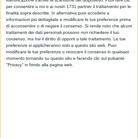
per consentire a noi e ai nostri 1731 partner il trattamento per le
finalità sopra descritte. In alternativa puoi accedere a
MATERA - 11 AGOSTO 2014
informazioni più dettagliate e modificare le tue preferenze prima
La materana Noemi Lapolla è Miss
di acconsentire o di negare il consenso.
Si rende noto che alcuni
Castellaneta 2014
trattamenti dei dati personali possono non richiedere il tuo
consenso, ma hai il diritto di opporti a tale trattamento. Le tue
preferenze si applicheranno solo a questo sito web. Puoi
MATERA - 10 AGOSTO 2014
La crisi morde anche le vacanze
modificare le tue preferenze o revocare il consenso in qualsiasi
momento tornando su questo sito e facendo clic sul pulsante
"Privacy" in fondo alla pagina web.
MATERA - 10 AGOSTO 2014
Olive a rischio, troppe piogge
MATERA - 9 AGOSTO 2014
Il ministro Guidi firma il decreto per il bonus
idrocarburi
MATERA - 9 AGOSTO 2014
Residenze musicali, artisti lucani alla corte di