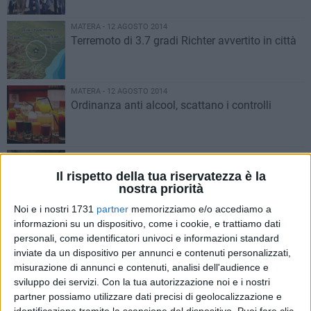
MATERA - 12 AGOSTO 2014
Terremoto di 3.7 gradi Richter avvertito in città
MATERA - 12 AGOSTO 2014
Ordinanza anti alcool, scattano i controlli
MATERA - 12 AGOSTO 2014
Stranieri affascinati da Madonna delle Virtù e
Il rispetto della tua riservatezza è la
San Nicola dei Greci
nostra priorità
Noi e i nostri 1731
partner
memorizziamo e/o accediamo a
MATERA - 11 AGOSTO 2014
informazioni su un dispositivo, come i cookie, e trattiamo dati
Turismo, stop agli abusivi
personali, come identificatori univoci e informazioni standard
inviate da un dispositivo per annunci e contenuti personalizzati,
misurazione di annunci e contenuti, analisi dell'audience e
sviluppo dei servizi.
Con la tua autorizzazione noi e i nostri
MATERA - 11 AGOSTO 2014
partner possiamo utilizzare dati precisi di geolocalizzazione e
Allarme siringhe nella pineta del rione Agna
identificazione tramite la scansione del dispositivo. Puoi fare clic