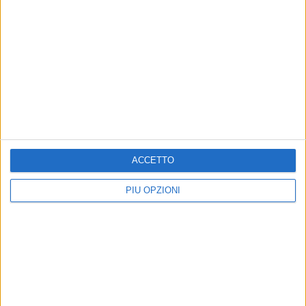
MATERA - 6 AGOSTO 2014
Lavori stradali in via Lazazzera
Precedente
1
2
...
534
535
536
537
538
...
Successiva
ACCETTO
PIÙ OPZIONI