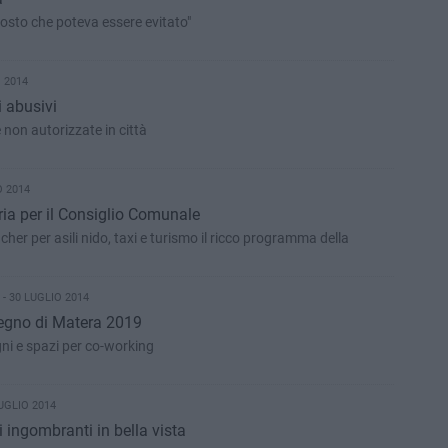
costo che poteva essere evitato"
 2014
i abusivi
 non autorizzate in città
O 2014
ia per il Consiglio Comunale
ucher per asili nido, taxi e turismo il ricco programma della
- 30 LUGLIO 2014
segno di Matera 2019
ni e spazi per co-working
UGLIO 2014
ti ingombranti in bella vista