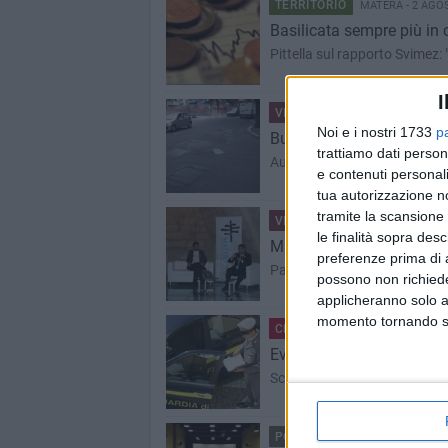
TERRITORIO
MATERA - 2 AGO
Basilicata sempre più in c
Pittella sul rapporto Svimez: "
I
VITA DI CITTÀ
MATERA - 2 A
Noi e i nostri 1733
p
Buche e marciapiedi disse
trattiamo dati person
Auto parcheggiate in divieto 
e contenuti personali
tua autorizzazione no
tramite la scansione 
VITA DI CITTÀ
MATERA - 2 A
le finalità sopra des
​Matera 2019, dossier e 
preferenze prima di 
Partecipazione e dimensione 
possono non richieder
applicheranno solo a
momento tornando su 
CRONACA
MATERA - 1 AGOST
Evasione totale da 700 m
Scoperta una società di carr
POLITICA
MATERA - 1 AGOSTO