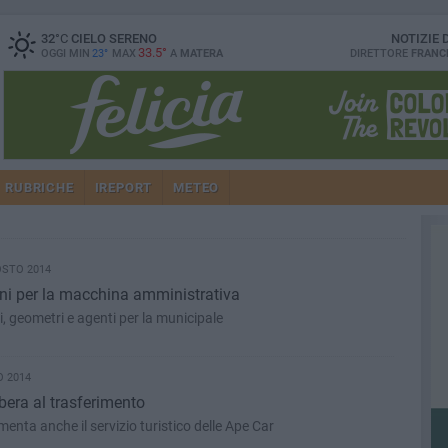
32
°C
CIELO SERENO
NOTIZIE
33.5°
OGGI MIN
23°
MAX
A
MATERA
DIRETTORE
FRANC
RUBRICHE
IREPORT
METEO
OSTO 2014
i per la macchina amministrativa
, geometri e agenti per la municipale
 2014
ibera al trasferimento
enta anche il servizio turistico delle Ape Car