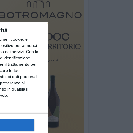
ità
ome i cookie, e
spositivo per annunci
o dei servizi.
Con la
e identificazione
er il trattamento per
icare le tue
ti dei dati personali
 preferenze si
nso in qualsiasi
 web.