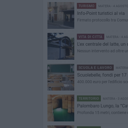
TURISMO
MATERA - 4 AGOSTO
Info-Point turistici al via
Firmato protocollo tra Comun
VITA DI CITTÀ
MATERA - 4 A
L'ex centrale del latte, u
Nessun intervento ad oltre un
SCUOLA E LAVORO
MATERA 
Scuolebelle, fondi per 1
400.000 euro per l'edificio s
TERRITORIO
MATERA - 3 AGO
Palombaro Lungo, la “Catt
Profonda 15 metri, contiene 