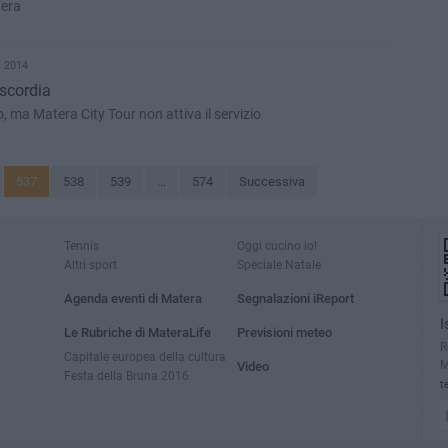
tera
 2014
discordia
zo, ma Matera City Tour non attiva il servizio
537
538
539
...
574
Successiva
Tennis
Oggi cucino io!
Altri sport
Speciale Natale
Agenda eventi di Matera
Segnalazioni iReport
I
Le Rubriche di MateraLife
Previsioni meteo
R
Capitale europea della cultura
M
Video
Festa della Bruna 2016
t