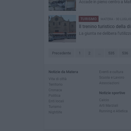
Accade in pieno centro a Ma
TURISMO
MATERA - 30 LUGLIO
​Il trenino turistico della 
La giunta ne delibera l’utiliz
Precedente
1
2
...
535
536
Notizie da Matera
Eventi e cultura
Scuola e Lavoro
Vita di città
Associazioni
Territorio
Cronaca
Notizie sportive
Politica
Calcio
Enti locali
Arti Marziali
Turismo
Running e Atletica
Nightlife