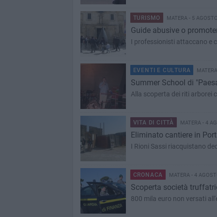
TURISMO
MATERA - 5 AGOSTO
​Guide abusive o promote
I professionisti attaccano e 
EVENTI E CULTURA
MATERA 
Summer School di "Paesag
Alla scoperta dei riti arborei
VITA DI CITTÀ
MATERA - 4 A
Eliminato cantiere in Port
I Rioni Sassi riacquistano de
CRONACA
MATERA - 4 AGOST
Scoperta società truffatr
800 mila euro non versati all