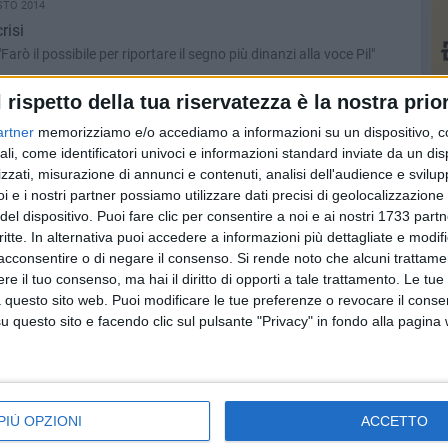
STO 2014
risi
Farò il possibile per riportare il segno più dinanzi alla voce Pil"
l rispetto della tua riservatezza è la nostra prior
GOSTO 2014
artner
memorizziamo e/o accediamo a informazioni su un dispositivo, c
stati in via Lazzazzera
ali, come identificatori univoci e informazioni standard inviate da un di
di sosta e fogna otturata
zzati, misurazione di annunci e contenuti, analisi dell'audience e svilupp
i e i nostri partner possiamo utilizzare dati precisi di geolocalizzazione 
del dispositivo. Puoi fare clic per consentire a noi e ai nostri 1733 partn
GOSTO 2014
critte. In alternativa puoi accedere a informazioni più dettagliate e modif
prossime tappe
acconsentire o di negare il consenso.
Si rende noto che alcuni trattamen
europea sono le parole d’ordine
e il tuo consenso, ma hai il diritto di opporti a tale trattamento. Le tue
 questo sito web. Puoi modificare le tue preferenze o revocare il conse
questo sito e facendo clic sul pulsante "Privacy" in fondo alla pagina
O 2014
ila euro
ozzeria dalla Guardia di Finanza di Matera
PIÙ OPZIONI
ACCETTO
 2014