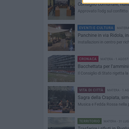
Consiglio comunale, nulla
Approvato l'odg sul conflitto
EVENTI E CULTURA
MATERA 
Panchine in via Ridola, i
Installazioni in centro per ric
CRONACA
MATERA - 1 AGOST
Bacchettata per l'ammini
Il Consiglio di Stato rigetta l
VITA DI CITTÀ
MATERA - 1 A
Sagra della Crapiata, si
Musica e Fedda Rossa nella p
TERRITORIO
MATERA - 31 LUG
Trasferire i rifiuti in Pugli