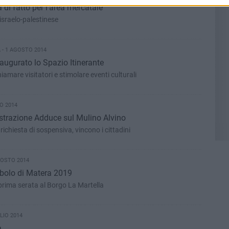
 di fatto per l'area mercatale
 israelo-palestinese
- 1 AGOSTO 2014
naugurato lo Spazio Itinerante
hiamare visitatori e stimolare eventi culturali
O 2014
strazione Adduce sul Mulino Alvino
a richiesta di sospensiva, vincono i cittadini
GOSTO 2014
mbolo di Matera 2019
rima serata al Borgo La Martella
LIO 2014
a