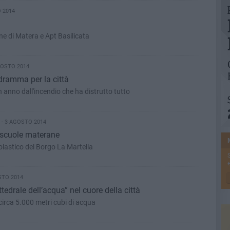
 2014
e di Matera e Apt Basilicata
GOSTO 2014
n dramma per la città
 anno dall'incendio che ha distrutto tutto
- 3 AGOSTO 2014
7 scuole materane
colastico del Borgo La Martella
e
STO 2014
edrale dell’acqua” nel cuore della città
circa 5.000 metri cubi di acqua