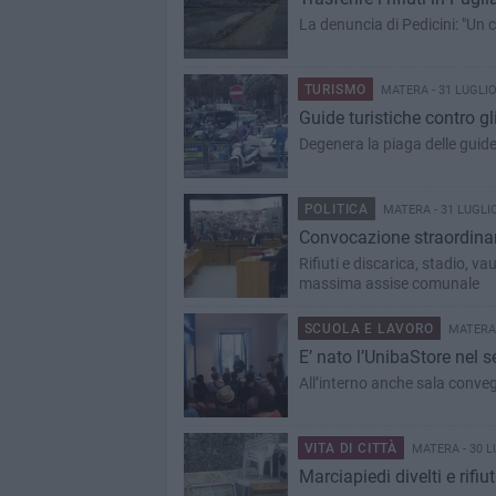
La denuncia di Pedicini: "Un 
TURISMO
MATERA - 31 LUGLIO
​Guide turistiche contro gl
Degenera la piaga delle guide
POLITICA
MATERA - 31 LUGLI
Convocazione straordinar
Rifiuti e discarica, stadio, va
massima assise comunale
SCUOLA E LAVORO
MATERA 
E’ nato l’UnibaStore nel 
All’interno anche sala conveg
VITA DI CITTÀ
MATERA - 30 L
Marciapiedi divelti e rifiu