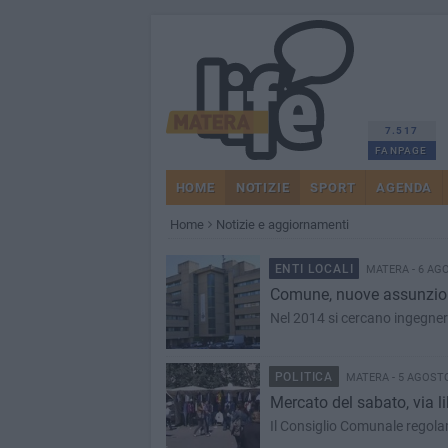
7.517
FANPAGE
HOME
NOTIZIE
SPORT
AGENDA
Home
Notizie e aggiornamenti
ENTI LOCALI
MATERA - 6 AG
Comune, nuove assunzion
Nel 2014 si cercano ingegneri
POLITICA
MATERA - 5 AGOSTO
Mercato del sabato, via l
Il Consiglio Comunale regolam