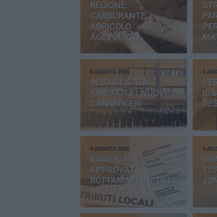
REGIONE:
STR
CARBURANTE
PAR
AGRICOLO
PER
AGEVOLATO
MA
6 AGOSTO 2026
5 AG
IN BASILICATA
VE
ARRIVATI 61 NUOVI
IL 
CARABINIERI
DE
4 AGOSTO 2026
3 AG
BASILICATA:
GU
APPROVATA
TUR
ROTTAMAZIONE DEL
JO
BOLLO AUTO