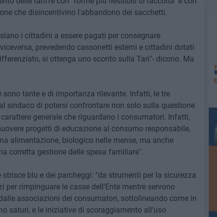
to delle tariffe con "forme più flessibili di raccolta" e con
ne che disincentivino l'abbandono dei sacchetti.
e siano i cittadini a essere pagati per consegnare
n viceversa, prevedendo cassonetti esterni e cittadini dotati
ifferenziato, si ottenga uno sconto sulla Tari"- dicono. Ma
sono tante e di importanza rilevante. Infatti, le tre
l sindaco di potersi confrontare non solo sulla questione
i carattere generale che riguardano i consumatori. Infatti,
overe progetti di educazione al consumo responsabile,
na alimentazione, biologico nelle mense, ma anche
na corretta gestione delle spesa familiare".
e strisce blu e dei parcheggi: "da strumenti per la sicurezza
zi per rimpinguare le casse dell'Ente mentre servono
alle associazioni dei consumatori, sottolineando come in
saturi, e le iniziative di scoraggiamento all'uso