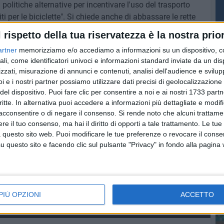
 politiche alternative per incentivare l'uso del trasporto
ti per le biciclette". Si chiede anche di abbassare le rette
ocale, ma in generale si chiede una revisione delle tariffe di
l rispetto della tua riservatezza è la nostra prior
artner
memorizziamo e/o accediamo a informazioni su un dispositivo, c
PI
ali, come identificatori univoci e informazioni standard inviate da un di
rconsumatori anche la lotta al gioco d'azzardo, carta dei
zzati, misurazione di annunci e contenuti, analisi dell'audience e svilupp
azione dell'uso della rete informatica per il disbrigo
i e i nostri partner possiamo utilizzare dati precisi di geolocalizzazione 
ere, per creare le basi di un proficuo confronto con la
del dispositivo. Puoi fare clic per consentire a noi e ai nostri 1733 partn
critte. In alternativa puoi accedere a informazioni più dettagliate e modif
acconsentire o di negare il consenso.
Si rende noto che alcuni trattamen
e il tuo consenso, ma hai il diritto di opporti a tale trattamento. Le tue
 questo sito web. Puoi modificare le tue preferenze o revocare il conse
questo sito e facendo clic sul pulsante "Privacy" in fondo alla pagina
PIÙ OPZIONI
ACCETTO