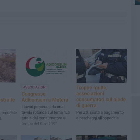
Troppe multe,
ASSOCIAZIONI
associazioni
Congresso
consumatori sul piede
struite
Adiconsum a Matera
di guerra
I lavori preceduti da una
tavola rotonda sul tema “La
Per Ztl, sosta a pagamento
 comunale
tutela del consumatore al
e parcheggi all'ospedale
a
tempo del Covid-19”
lizza i