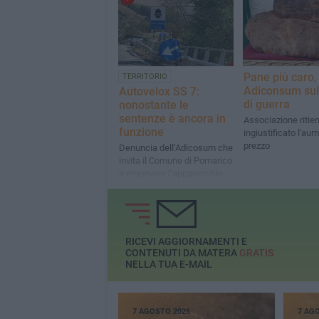
cittadini
Pane più caro,
TERRITORIO
Adiconsum sul
Autovelox SS 7:
di guerra
nonostante le
sentenze è ancora in
Associazione ritie
funzione
ingiustificato l'au
prezzo
Denuncia dell’Adicosum che
invita il Comune di Pomarico
a rimuovere l’apparecchio
RICEVI AGGIORNAMENTI E
CONTENUTI DA MATERA
GRATIS
NELLA TUA E-MAIL
7 AGOSTO 2026
7 AG