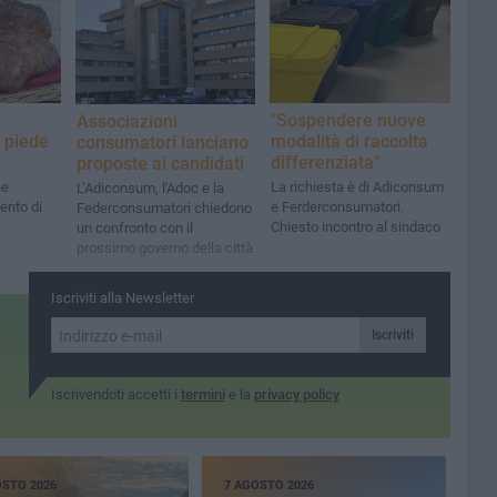
"Sospendere nuove
Associazioni
 piede
modalità di raccolta
consumatori lanciano
differenziata"
proposte ai candidati
ne
La richiesta è di Adiconsum
L’Adiconsum, l'Adoc e la
mento di
e Ferderconsumatori.
Federconsumatori chiedono
Chiesto incontro al sindaco
un confronto con il
prossimo governo della città
Iscriviti alla Newsletter
Iscriviti
Iscrivendoti accetti i
termini
e la
privacy policy
OSTO 2026
7 AGOSTO 2026