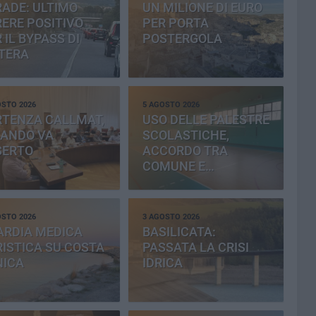
ADE: ULTIMO
UN MILIONE DI EURO
ERE POSITIVO
PER PORTA
 IL BYPASS DI
POSTERGOLA
TERA
OSTO 2026
5 AGOSTO 2026
RTENZA CALLMAT,
USO DELLE PALESTRE
BANDO VA
SCOLASTICHE,
SERTO
ACCORDO TRA
COMUNE E
PROVINCIA
OSTO 2026
3 AGOSTO 2026
ARDIA MEDICA
BASILICATA:
ISTICA SU COSTA
PASSATA LA CRISI
NICA
IDRICA