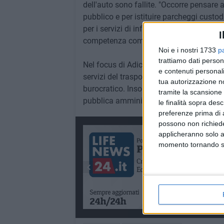
dell'auto sono fallite. "Occorre pensare a
pubblico e per istituire parcheggi custodi
per i servizi di infanzia e sul trasporto l
I
competenza comunale.
Noi e i nostri 1733
p
trattiamo dati person
Nel focus di Adiconsum, l'Adoc e la Fede
e contenuti personali
servizi del trasporto pubblico ed incentiv
tua autorizzazione no
burocratico. Insomma, tanta carne a cuoc
tramite la scansione 
pubblica amministrazione locale.
le finalità sopra des
preferenze prima di 
possono non richieder
applicheranno solo a
momento tornando su 