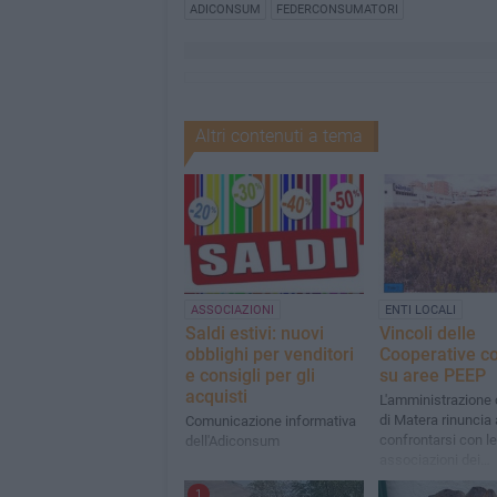
ADICONSUM
FEDERCONSUMATORI
Altri contenuti a tema
ASSOCIAZIONI
ENTI LOCALI
Saldi estivi: nuovi
Vincoli delle
obblighi per venditori
Cooperative co
e consigli per gli
su aree PEEP
acquisti
L'amministrazione
di Matera rinuncia 
Comunicazione informativa
confrontarsi con le
dell'Adiconsum
associazioni dei
consumatori e pena
1