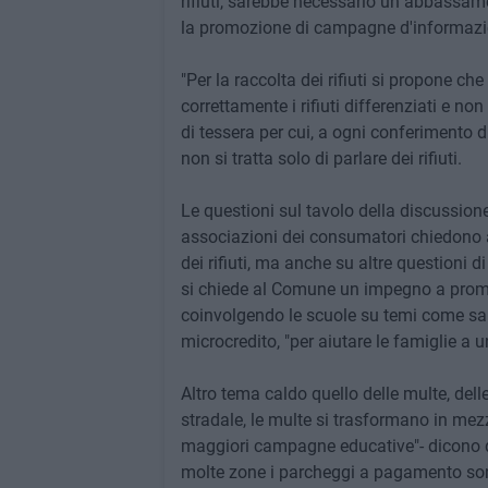
rifiuti, sarebbe necessario un abbassamen
la promozione di campagne d'informazio
"Per la raccolta dei rifiuti si propone ch
correttamente i rifiuti differenziati e no
di tessera per cui, a ogni conferimento d
non si tratta solo di parlare dei rifiuti.
Le questioni sul tavolo della discussione 
associazioni dei consumatori chiedono a
dei rifiuti, ma anche su altre questioni d
si chiede al Comune un impegno a promu
coinvolgendo le scuole su temi come sa
microcredito, "per aiutare le famiglie a u
Altro tema caldo quello delle multe, dell
stradale, le multe si trasformano in mez
maggiori campagne educative"- dicono d
molte zone i parcheggi a pagamento sono 