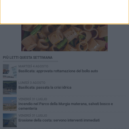
PIÙ LETTI QUESTA SETTIMANA
MARTEDÌ 4 AGOSTO
Basilicata: approvata rottamazione del bollo auto
LUNEDÌ 3 AGOSTO
Basilicata: passata la crisi idrica
VENERDÌ 31 LUGLIO
Incendio nel Parco della Murgia materana, salvati bosco e
cementeria
VENERDÌ 31 LUGLIO
Erosione della costa: servono interventi immediati