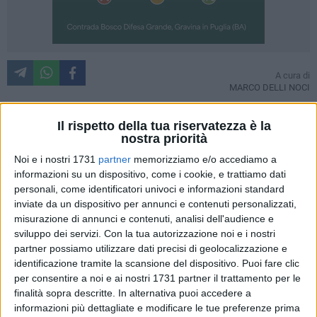
A cura di
MARCO DELLI NOCI
Una vicenda controversa e ancora irrisolta, dalle procedure
Il rispetto della tua riservatezza è la
farraginose, quella della ricostruzione dell'istituto scolastico
nostra priorità
di Via Bramante, che vede l'approvazione del progetto
Noi e i nostri 1731
partner
memorizziamo e/o accediamo a
preliminare da parte della giunta comunale solo nel luglio
informazioni su un dispositivo, come i cookie, e trattiamo dati
2014, dopo anni di peripezie.
personali, come identificatori univoci e informazioni standard
inviate da un dispositivo per annunci e contenuti personalizzati,
Da ultimo procede, seppur a rilento, l'iter per la composizione
misurazione di annunci e contenuti, analisi dell'audience e
della commissione che andrà a valutare l'offerta
sviluppo dei servizi.
Con la tua autorizzazione noi e i nostri
economicamente più vantaggiosa in merito al ripristino della
partner possiamo utilizzare dati precisi di geolocalizzazione e
identificazione tramite la scansione del dispositivo. Puoi fare clic
scuola. Entrando nel merito, l'amministrazione comunale di
per consentire a noi e ai nostri 1731 partner il trattamento per le
Matera aveva richiesto a diverse università, come Roma –
finalità sopra descritte. In alternativa puoi accedere a
La Sapienza, Pisa, Torino, Napoli, Milano, Roma – Tor
informazioni più dettagliate e modificare le tue preferenze prima
Vergata, Roma Uninettuno, Molise, Bari, Lecce, Bologna,