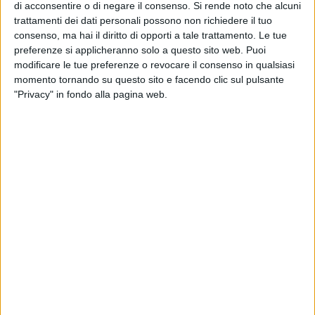
di acconsentire o di negare il consenso.
Si rende noto che alcuni
Venezia, Firenze, Genova e Palermo, di indicare per ognuna
trattamenti dei dati personali possono non richiedere il tuo
una terna di professori che dovevano prendere parte al
consenso, ma hai il diritto di opporti a tale trattamento. Le tue
sorteggio pubblico, definito dal consiglio comunale nel 2011
preferenze si applicheranno solo a questo sito web. Puoi
modificare le tue preferenze o revocare il consenso in qualsiasi
come criterio trasparente per nominare i componenti della
momento tornando su questo sito e facendo clic sul pulsante
commissione giudicatrice. Ma ultimamente è stato accertato
"Privacy" in fondo alla pagina web.
dagli uffici comunali l'insufficiente numero di professori
disponibili.
Ora per colmare tale vuoto, con una recente determina, il
Comune richiede la partecipazione di 20 professionisti - tra
10 architetti e 10 ingegneri iscritti ai rispettivi ordini della
Provincia di Matera - allo stesso sorteggio pubblico.
Secondo le competenze richieste, solo due professionisti
potranno spuntarla: un architetto esperto in progettazione
architettonica ed eco-sostenibile, e un ingegnere esperto in
impianti tecnologici, materiali ed efficienza energetica.
Queste figure affiancheranno due dirigenti designati dalla
Regione Basilicata, un laureato esperto in materie di strutture