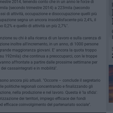
imestre 2014, tenendo conto che in un anno le forze di
mila (secondo trimestre 2014) a 223mila (secondo
tassi di attività, occupazione e disoccupazione quelli più
 occupazione segna un ancora insoddisfacente più 2,4%, il
0,2% e quello di attività un più 2,7%".
nzione su chi è alla ricerca di un lavoro e sulla carenza di
nzione inoltre all'incremento, in un anno, di 1000 persone
 grande maggioranza giovani. E' ancora la quota troppo
 su 192mila) che continua a preoccuparci, con le troppe
 vanno affrontate a partire dalle prossime settimane per
to dei cassaintegrati e in mobilità".
, sono ancora più attuali. "Occorre – conclude il segretario
lle politiche regionali concentrando e finalizzando gli
azione, nella produzione e nel lavoro. Questa è 'la sfida':
rizzazione dei territori, impiego efficace dei fondi
d efficace coinvolgimento del partenariato sociale".