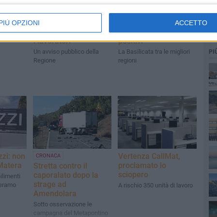
at:
Vertenza Callmat:
Occupazione
PIÙ OPZIONI
ACCETTO
to
varata una misura per
femminile, dati
i lavoratori
positivi
Un avviso pubblico della
La Basilicata tra le migliori
PI
Regione
regioni
zi: non
Vertenza CallMat,
CRONACA
 Matera
proclamato lo
Stretta contro il
sciopero
caporalato dopo la
ilimenti
strage ad
teramo
A rischio 350 unità di lavoro
Amendolara
Sotto osservazione le
campagna del Metapontino