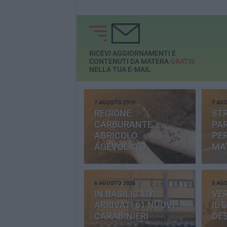
RICEVI AGGIORNAMENTI E
CONTENUTI DA MATERA
GRATIS
NELLA TUA E-MAIL
7 AGOSTO 2026
7 AG
REGIONE:
STR
CARBURANTE
PAR
AGRICOLO
PER
AGEVOLATO
MA
6 AGOSTO 2026
5 AG
IN BASILICATA
VE
ARRIVATI 61 NUOVI
IL 
CARABINIERI
DE