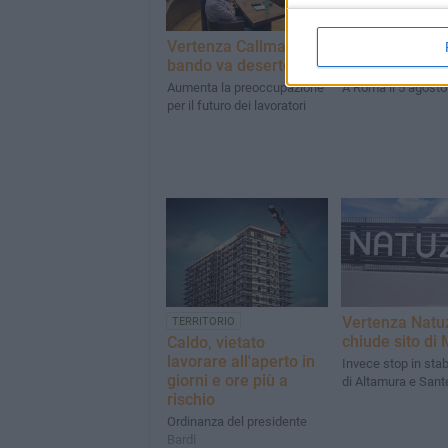
Vertenza Callmat, il
Vertenza Callm
bando va deserto
incontro rinvia
Aumenta la preoccupazione
A Roma il 5 agosto
per il futuro dei lavoratori
Vertenza Natuz
TERRITORIO
chiude sito di
Caldo, vietato
lavorare all'aperto in
Invece stop in stab
giorni e ore più a
di Altamura e San
rischio
Ordinanza del presidente
Bardi