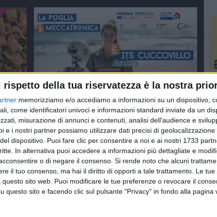
l rispetto della tua riservatezza è la nostra prior
artner
memorizziamo e/o accediamo a informazioni su un dispositivo, c
ali, come identificatori univoci e informazioni standard inviate da un di
zzati, misurazione di annunci e contenuti, analisi dell'audience e svilupp
i e i nostri partner possiamo utilizzare dati precisi di geolocalizzazione 
del dispositivo. Puoi fare clic per consentire a noi e ai nostri 1733 partn
critte. In alternativa puoi accedere a informazioni più dettagliate e modif
acconsentire o di negare il consenso.
Si rende noto che alcuni trattamen
e il tuo consenso, ma hai il diritto di opporti a tale trattamento. Le tue
 questo sito web. Puoi modificare le tue preferenze o revocare il conse
questo sito e facendo clic sul pulsante "Privacy" in fondo alla pagina