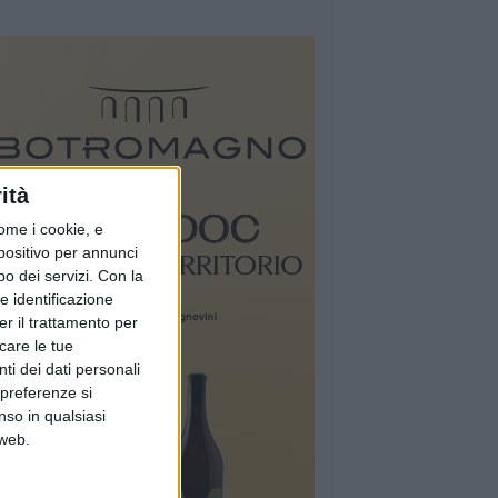
ità
ome i cookie, e
spositivo per annunci
o dei servizi.
Con la
e identificazione
er il trattamento per
icare le tue
ti dei dati personali
 preferenze si
nso in qualsiasi
 web.