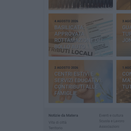
4 AGOSTO 2026
3 AG
BASILICATA:
GU
APPROVATA
TUR
ROTTAMAZIONE DEL
JO
BOLLO AUTO
2 AGOSTO 2026
1 AG
CENTRI ESTIVI E
CO
SERVIZI EDUCATIVI:
MAT
CONTRIBUTI ALLE
TUT
FAMIGLIE
Notizie da Matera
Eventi e cultura
Scuola e Lavoro
Vita di città
Associazioni
Territorio