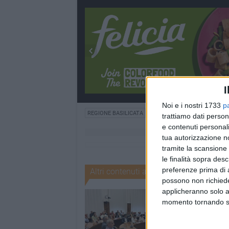
I
Noi e i nostri 1733
p
REGIONE BASILICATA
LAVORO
ISTAT
UIL
trattiamo dati person
e contenuti personali
tua autorizzazione no
tramite la scansione 
le finalità sopra des
preferenze prima di 
Altri contenuti a tema
possono non richieder
applicheranno solo a
momento tornando su 