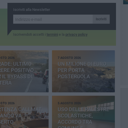
Iscriviti alla Newsletter
Iscriviti
Iscrivendoti accetti i
termini
e la
privacy policy
OSTO 2026
7 AGOSTO 2026
ADE: ULTIMO
UN MILIONE DI EURO
ERE POSITIVO
PER PORTA
 IL BYPASS DI
POSTERGOLA
TERA
OSTO 2026
5 AGOSTO 2026
RTENZA CALLMAT,
USO DELLE PALESTRE
BANDO VA
SCOLASTICHE,
SERTO
ACCORDO TRA