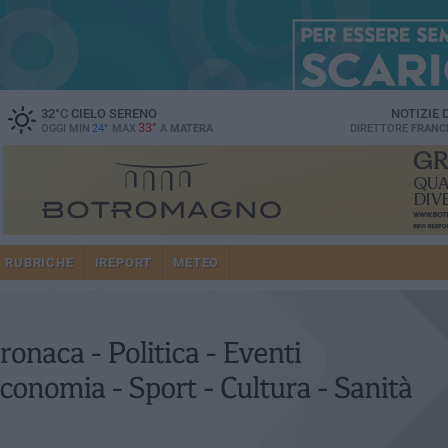
32
°C
CIELO SERENO
NOTIZIE
33°
OGGI MIN
24°
MAX
A
MATERA
DIRETTORE
FRANC
RUBRICHE
IREPORT
METEO