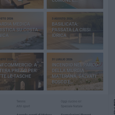
COMUNE E
PROVINCIA
OSTO 2026
3 AGOSTO 2026
ARDIA MEDICA
BASILICATA:
ISTICA SU COSTA
PASSATA LA CRISI
NICA
IDRICA
OSTO 2026
31 LUGLIO 2026
NFCOMMERCIO: A
INCENDIO NEL PARCO
ERA PREZZI PER
DELLA MURGIA
TE LE TASCHE
MATERANA, SALVATI
BOSCO E
CEMENTERIA
Tennis
Oggi cucino io!
Altri sport
Speciale Natale
Agenda eventi di Matera
Segnalazioni iReport