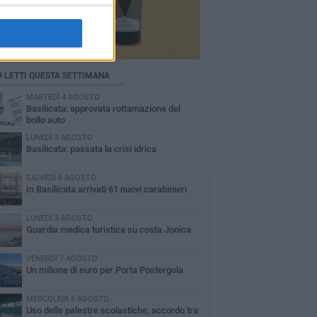
Ù LETTI QUESTA SETTIMANA
MARTEDÌ 4 AGOSTO
Basilicata: approvata rottamazione del
bollo auto
LUNEDÌ 3 AGOSTO
Basilicata: passata la crisi idrica
GIOVEDÌ 6 AGOSTO
In Basilicata arrivati 61 nuovi carabinieri
LUNEDÌ 3 AGOSTO
Guardia medica turistica su costa Jonica
VENERDÌ 7 AGOSTO
Un milione di euro per Porta Postergola
MERCOLEDÌ 5 AGOSTO
Uso delle palestre scolastiche, accordo tra