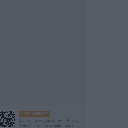
MATERALIFE APP
Scarica l'applicazione per iPhone,
iPad e Android e ricevi notizie push