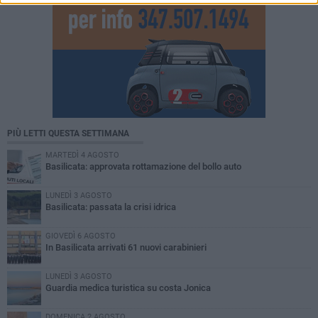
PIÙ LETTI QUESTA SETTIMANA
MARTEDÌ 4 AGOSTO
Basilicata: approvata rottamazione del bollo auto
LUNEDÌ 3 AGOSTO
Basilicata: passata la crisi idrica
GIOVEDÌ 6 AGOSTO
In Basilicata arrivati 61 nuovi carabinieri
LUNEDÌ 3 AGOSTO
Guardia medica turistica su costa Jonica
DOMENICA 2 AGOSTO