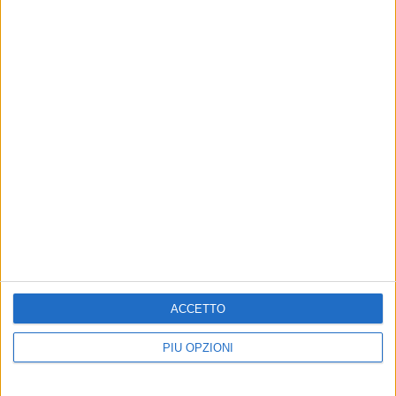
Altri contenuti a tema
Reati ambientali: Basilicata
VITA DI CITTÀ
migliora ma guardia deve
Sciopero servizi igiene
restare alta
urbana, possibili disagi in
ACCETTO
raccolta rifiuti
Presentato il rapporto sulle
ecomafie di Legambiente
Avviso del Comune
PIÙ OPZIONI