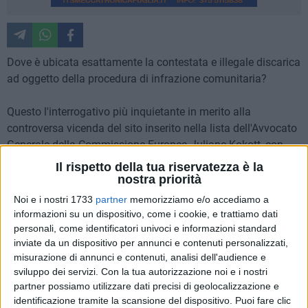
Dove è ubicata esattamente la contestata e illegale discarica
ad oggetto della procedura di infrazione comunitaria?
Questo l'interrogativo più inquietante in merito alla
controversa vicenda del sito inserito nella lista dell'Avvocato
Generale della Commissione Europea Juliane Kokott, con
richiesta di condanna dell'Italia a versare alla Commissione
Il rispetto della tua riservatezza è la
europea, sul conto "Risorse proprie dell'Unione europea", una
nostra priorità
somma forfettaria di 60 milioni di euro.
Noi e i nostri 1733
partner
memorizziamo e/o accediamo a
informazioni su un dispositivo, come i cookie, e trattiamo dati
La questione è una tra le tante poste da un'interrogazione
personali, come identificatori univoci e informazioni standard
urgente depositata dai consiglieri altamurani Enzo Colonna,
inviate da un dispositivo per annunci e contenuti personalizzati,
misurazione di annunci e contenuti, analisi dell'audience e
Rosa Melodia e Lello Rella, che chiedono di sapere anche "a
sviluppo dei servizi.
Con la tua autorizzazione noi e i nostri
quando risale lo smaltimento illegale di rifiuti e qual è la
partner possiamo utilizzare dati precisi di geolocalizzazione e
natura dei rifiuti smaltiti in tale sito", di cui si ignora anche se
identificazione tramite la scansione del dispositivo. Puoi fare clic