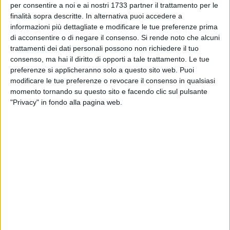
sia stato delimitato e interdetto all'accesso e a qualsivoglia
per consentire a noi e ai nostri 1733 partner il trattamento per le
utilizzo per finalità connesse all'agricoltura e all'allevamento"
finalità sopra descritte. In alternativa puoi accedere a
e che cosa ha impedito, "come contesta l'Avvocato Generale
informazioni più dettagliate e modificare le tue preferenze prima
presso la Corte di Giustizia UE, la bonifica del sito".
di acconsentire o di negare il consenso.
Si rende noto che alcuni
trattamenti dei dati personali possono non richiedere il tuo
consenso, ma hai il diritto di opporti a tale trattamento. Le tue
"Come mai – chiedono infine gli scriventi - su questa grave
preferenze si applicheranno solo a questo sito web. Puoi
vicenda, in tutti questi anni nessuna notizia o informazione
modificare le tue preferenze o revocare il consenso in qualsiasi
sia stata fornita da sindaco e assessori comunali"?
momento tornando su questo sito e facendo clic sul pulsante
"Privacy" in fondo alla pagina web.
Due aspetti, quello delle comunicazioni tra Regione e
Comune, e soprattutto dell'esatta ubicazione della discarica,
su cui il consigliere della REgione Puglia, Michele Ventricelli
ha sollecitato risposte dall'assessorato regionale
all'ambiente, che ha prodotto una nota inviata al Comune di
Altamura in data 16 Luglio 2013, e una nota di riscontro del
comune di Altamura del 17 luglio che dava informazione di
un sopralluogo eseguito in contrada Sgarrone. Un luogo,
però, dove i tecnici comunali non hanno trovato nulla:
circostanza che fa ipotizzare a più di uno errore nelle