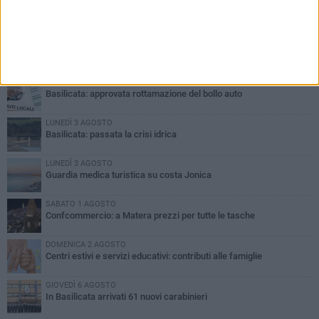
PIÙ LETTI QUESTA SETTIMANA
MARTEDÌ 4 AGOSTO
Basilicata: approvata rottamazione del bollo auto
LUNEDÌ 3 AGOSTO
Basilicata: passata la crisi idrica
LUNEDÌ 3 AGOSTO
Guardia medica turistica su costa Jonica
SABATO 1 AGOSTO
Confcommercio: a Matera prezzi per tutte le tasche
DOMENICA 2 AGOSTO
Centri estivi e servizi educativi: contributi alle famiglie
GIOVEDÌ 6 AGOSTO
In Basilicata arrivati 61 nuovi carabinieri