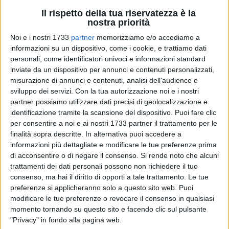
Il rispetto della tua riservatezza è la
nostra priorità
25
Noi e i nostri 1733
partner
memorizziamo e/o accediamo a
Varato il Governo Conte bis, guidato da Giuseppe Conte.
informazioni su un dispositivo, come i cookie, e trattiamo dati
Resa nota la lista dei ministri, proposta da Conte a
personali, come identificatori univoci e informazioni standard
Mattarella a cui per Costituzione spetta la nomina dei
inviate da un dispositivo per annunci e contenuti personalizzati,
ministri.
misurazione di annunci e contenuti, analisi dell'audience e
sviluppo dei servizi.
Con la tua autorizzazione noi e i nostri
partner possiamo utilizzare dati precisi di geolocalizzazione e
Del Governo fanno parte due lucani: Luciana Lamorgese, di
identificazione tramite la scansione del dispositivo. Puoi fare clic
Potenza, già prefetto di Milano, nuovo ministro dell'Interno
per consentire a noi e ai nostri 1733 partner il trattamento per le
quindi nel ruolo finora ricoperto dal leader della Lega Matteo
finalità sopra descritte. In alternativa puoi accedere a
Salvini, e Roberto Speranza, di Potenza, coordinatore di Art.1
informazioni più dettagliate e modificare le tue preferenze prima
(Leu), scelto come ministro della Salute.
di acconsentire o di negare il consenso.
Si rende noto che alcuni
trattamenti dei dati personali possono non richiedere il tuo
Domani, alle ore 10.00, è previsto il giuramento del nuovo
consenso, ma hai il diritto di opporti a tale trattamento. Le tue
preferenze si applicheranno solo a questo sito web. Puoi
Governo al Quirinale.
modificare le tue preferenze o revocare il consenso in qualsiasi
momento tornando su questo sito e facendo clic sul pulsante
"Privacy" in fondo alla pagina web.