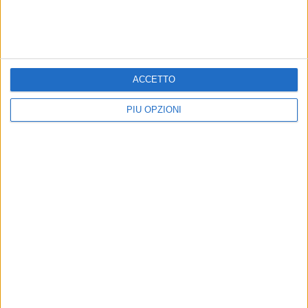
rifondata Fondazione.
ACCETTO
PIÙ OPZIONI