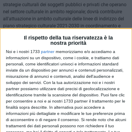
strategie culturali dei soggetti pubblici e privati che operano
nel settore culturale in ambito regionale; dovrà contribuire
all'attuazione in ambito culturale delle linee di indirizzo del
piano strategico culturale 2021-2030 in coordinamento e
sinergia con strutture della Regione o di emanazione
Il rispetto della tua riservatezza è la
regionale come l'Agenzia di Promozione Territoriale della
nostra priorità
Basilicata, Sviluppo Basilicata e Lucana Film Commission,
Noi e i nostri 1733
partner
memorizziamo e/o accediamo a
nel rispetto delle reciproche autonomie e funzioni; dovrà
informazioni su un dispositivo, come i cookie, e trattiamo dati
contribuire all'attuazione in ambito culturale delle strategie
personali, come identificatori univoci e informazioni standard
del Comune di Matera; dovrà svolgere un ruolo di assistenza
inviate da un dispositivo per annunci e contenuti personalizzati,
tecnica alla valutazione di programmi integrati culturali nelle
misurazione di annunci e contenuti, analisi dell'audience e
diverse aree della Basilicata.
sviluppo dei servizi.
Con la tua autorizzazione noi e i nostri
partner possiamo utilizzare dati precisi di geolocalizzazione e
In sostanza la fondazione è confezionata come autorevole
identificazione tramite la scansione del dispositivo. Puoi fare clic
soggetto di "sponda" e non già come intraprendente soggetto
per consentire a noi e ai nostri 1733 partner il trattamento per le
di "stecca" per essere un semplice surrogato del disegno
finalità sopra descritte. In alternativa puoi accedere a
culturale delle istituzioni fondatrici.
informazioni più dettagliate e modificare le tue preferenze prima
di acconsentire o di negare il consenso.
Si rende noto che alcuni
Invero la tessitura normativa che segna la rinnovata
trattamenti dei dati personali possono non richiedere il tuo
fondazione richiama le decisioni già attivate per la gestione