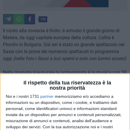
149
Il conto alla rovescia è finito: è arrivato il grande giorno di
Matera, da oggi capitale europea della cultura. L'altra è
Plovdiv in Bulgaria. Già ieri è stato un grande spettacolo nei
Sassi con le prove dei numerosi spettacoli in programma
oggi
(nella foto i Sassi a luci spenti e solo con lumini accesi)
Nella giornata inaugurale la protagonista è la musica con 39
bande d'Italia e d'Europa, per un totale di 2019 musicisti. Il
Il rispetto della tua riservatezza è la
programma inizia alle ore 10.00 circa per l'inaugurazione
nostra priorità
della Cava del Sole dove, intorno a mezzogiorno, è previsto
Noi e i nostri 1731
partner
memorizziamo e/o accediamo a
l'arrivo del presidente del Consiglio dei ministri Giuseppe
informazioni su un dispositivo, come i cookie, e trattiamo dati
Conte.
Leggi le notizie sul programma di oggi, sui trasporti
personali, come identificatori univoci e informazioni standard
e sulle regole di accesso agli eventi nel nostro speciale
.
inviate da un dispositivo per annunci e contenuti personalizzati,
misurazione di annunci e contenuti, analisi dell'audience e
sviluppo dei servizi.
Con la tua autorizzazione noi e i nostri
La cerimonia istituzionale di inaugurazione si terrà in diretta