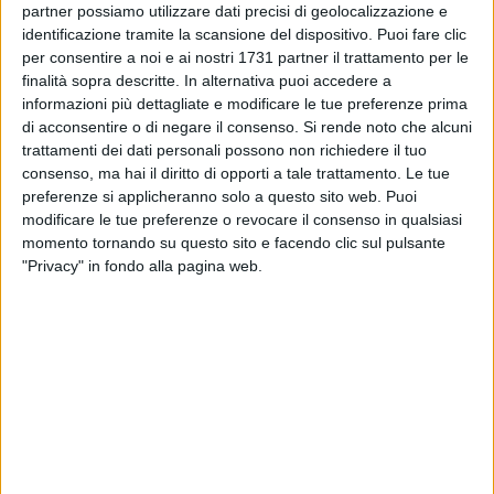
partner possiamo utilizzare dati precisi di geolocalizzazione e
su Rai1 in Eurovisione (anche in HD sul Canale 501), dalle
identificazione tramite la scansione del dispositivo. Puoi fare clic
ore 18,50 alle 19,55 circa. "Matera 2019 – Open Future", un
per consentire a noi e ai nostri 1731 partner il trattamento per le
grande e unico evento di arte, musica, spettacolo, tradizione
finalità sopra descritte. In alternativa puoi accedere a
e creatività, ospitato in una delle cornici più suggestive del
informazioni più dettagliate e modificare le tue preferenze prima
mondo. Alla serata saranno presenti il Presidente della
di acconsentire o di negare il consenso.
Si rende noto che alcuni
trattamenti dei dati personali possono non richiedere il tuo
Repubblica italiana Sergio Mattarella, il Presidente del
consenso, ma hai il diritto di opporti a tale trattamento. Le tue
Consiglio Giuseppe Conte, il Ministro per i Beni e le Attività
preferenze si applicheranno solo a questo sito web. Puoi
Culturali Alberto Bonisoli, il Presidente della Rai Marcello
modificare le tue preferenze o revocare il consenso in qualsiasi
Foa, l'Amministratore Delegato Rai Fabrizio Salini, il Direttore
momento tornando su questo sito e facendo clic sul pulsante
di Rai1 Teresa De Santis.
"Privacy" in fondo alla pagina web.
Conduttore d'eccezione sarà Gigi Proietti, grande mattatore
della serata, con un cast altrettanto prestigioso che vede in
scena artisti come Rocco Papaleo e Stefano Bollani.
Il quartiere dei Sassi, e precisamente Piazza San Pietro
Caveoso, sarà il set naturale e artistico di una performance
collettiva in cui confluiranno decine e decine di "
brass band
"