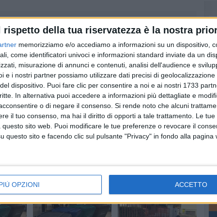
l rispetto della tua riservatezza è la nostra prior
artner
memorizziamo e/o accediamo a informazioni su un dispositivo, c
ali, come identificatori univoci e informazioni standard inviate da un di
zzati, misurazione di annunci e contenuti, analisi dell'audience e svilupp
i e i nostri partner possiamo utilizzare dati precisi di geolocalizzazione 
del dispositivo. Puoi fare clic per consentire a noi e ai nostri 1733 partn
critte. In alternativa puoi accedere a informazioni più dettagliate e modif
acconsentire o di negare il consenso.
Si rende noto che alcuni trattamen
e il tuo consenso, ma hai il diritto di opporti a tale trattamento. Le tue
 questo sito web. Puoi modificare le tue preferenze o revocare il conse
VITA DI CITTÀ
VITA DI CITTÀ
questo sito e facendo clic sul pulsante "Privacy" in fondo alla pagina
zi
Rifiuti: partono i corsi
Raccolta differenziata
di compostaggio
al 72%: come fare per
 in
domestico
migliorare ancora
Sono gratuiti e servono a
Nuova campagna di
curare meglio giardini e orti
informazione
e
PIÙ OPZIONI
ACCETTO