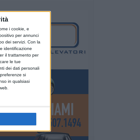
ità
ome i cookie, e
spositivo per annunci
o dei servizi.
Con la
e identificazione
er il trattamento per
icare le tue
ti dei dati personali
 preferenze si
nso in qualsiasi
 web.