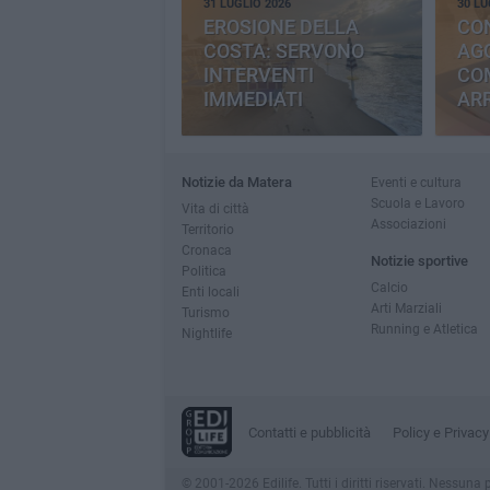
31 LUGLIO 2026
30 LU
EROSIONE DELLA
CO
COSTA: SERVONO
AGG
INTERVENTI
CO
IMMEDIATI
AR
Notizie da Matera
Eventi e cultura
Scuola e Lavoro
Vita di città
Associazioni
Territorio
Cronaca
Notizie sportive
Politica
Calcio
Enti locali
Arti Marziali
Turismo
Running e Atletica
Nightlife
Contatti e pubblicità
Policy e Privacy
© 2001-2026 Edilife. Tutti i diritti riservati. Nessun