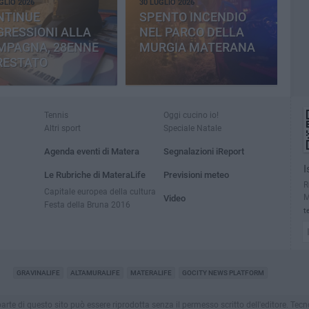
GLIO 2026
30 LUGLIO 2026
NTINUE
SPENTO INCENDIO
RESSIONI ALLA
NEL PARCO DELLA
MPAGNA, 28ENNE
MURGIA MATERANA
RESTATO
Tennis
Oggi cucino io!
Altri sport
Speciale Natale
Agenda eventi di Matera
Segnalazioni iReport
I
Le Rubriche di MateraLife
Previsioni meteo
R
Capitale europea della cultura
M
Video
Festa della Bruna 2016
t
GRAVINALIFE
ALTAMURALIFE
MATERALIFE
GOCITY NEWS PLATFORM
a parte di questo sito può essere riprodotta senza il permesso scritto dell'editore. Te