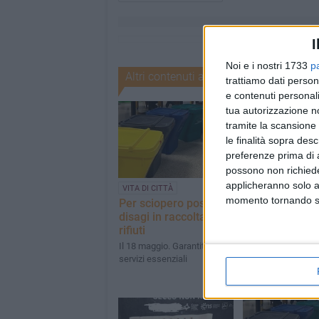
I
Noi e i nostri 1733
p
Altri contenuti a tema
trattiamo dati person
e contenuti personali
tua autorizzazione no
tramite la scansione 
le finalità sopra des
preferenze prima di 
possono non richieder
applicheranno solo a
VITA DI CITTÀ
VITA DI CITTÀ
momento tornando su 
Per sciopero possibili
Sciopero servi
disagi in raccolta dei
igiene urbana,
rifiuti
possibili disagi
raccolta rifiuti
Il 18 maggio. Garantiti i
servizi essenziali
Avviso del Comun