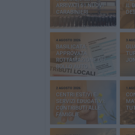
ARRIVATI 61 NUOVI
IL 
CARABINIERI
DE
4 AGOSTO 2026
3 AG
BASILICATA:
GU
APPROVATA
TUR
ROTTAMAZIONE DEL
JO
BOLLO AUTO
2 AGOSTO 2026
1 AG
CENTRI ESTIVI E
CO
SERVIZI EDUCATIVI:
MAT
CONTRIBUTI ALLE
TUT
FAMIGLIE