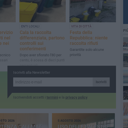
ENTI LOCALI
VITA DI CITTÀ
PI
ervizio
Cala la raccolta
Festa della
ti nel
differenziata, partono
Repubblica: niente
e nei
controlli sui
raccolta rifiuti
conferimenti
Garantite solo alcune
priorità
tecnico
Dopo aver sfiorato l'80 per
ssari
cento, è scesa di dieci punti
percentuali
Iscriviti alla Newsletter
Iscriviti
Iscrivendoti accetti i
termini
e la
privacy policy
OSTO 2026
5 AGOSTO 2026
RTENZA CALLMAT,
USO DELLE PALESTRE