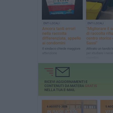
ENTI LOCALI
ENTI LOCALI
Ancora tanti errori
"Migliorare il s
nella raccolta
di raccolta rifiu
differenziata, appello
centro storico 
ai condomini
Sassi"
Il sindaco chiede maggiore
Attivato un tavolo 
attenzione
per studiare i nece
correttivi
RICEVI AGGIORNAMENTI E
CONTENUTI DA MATERA
GRATIS
NELLA TUA E-MAIL
6 AGOSTO 2026
5 AG
IN BASILICATA
VE