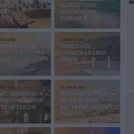
BANDO VA
SCOLASTICHE,
SERTO
ACCORDO TRA
COMUNE E
PROVINCIA
OSTO 2026
3 AGOSTO 2026
ARDIA MEDICA
BASILICATA:
ISTICA SU COSTA
PASSATA LA CRISI
NICA
IDRICA
OSTO 2026
31 LUGLIO 2026
NFCOMMERCIO: A
INCENDIO NEL PARCO
ERA PREZZI PER
DELLA MURGIA
TE LE TASCHE
MATERANA, SALVATI
BOSCO E
CEMENTERIA