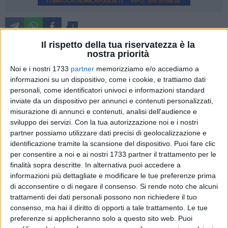
1
Il rispetto della tua riservatezza è la
Per lo sciopero delle aziende che gestiscono i servizi pubblici
nostra priorità
essenziali di domani 17 novembre, in Basilicata Cgil e Uil
Noi e i nostri 1733
partner
memorizziamo e/o accediamo a
hanno previsto due manifestazioni: a Matera davanti
informazioni su un dispositivo, come i cookie, e trattiamo dati
all'ospedale Madonna delle Grazie e a Potenza in piazza
personali, come identificatori univoci e informazioni standard
Matteotti, alle ore 10.
inviate da un dispositivo per annunci e contenuti personalizzati,
misurazione di annunci e contenuti, analisi dell'audience e
La Uil annuncia lo stop dal lavoro per tutti i turni nei settori
sviluppo dei servizi.
Con la tua autorizzazione noi e i nostri
merci e logistica, igiene ambientale, multiservizi. Per i
partner possiamo utilizzare dati precisi di geolocalizzazione e
trasporti, dopo la precettazione del Mit, lo sciopero del
identificazione tramite la scansione del dispositivo. Puoi fare clic
per consentire a noi e ai nostri 1733 partner il trattamento per le
trasporto pubblico locale e del settore ferroviario è ridotto a 4
finalità sopra descritte. In alternativa puoi accedere a
ore dalle ore 9 alle ore 13 nel rispetto delle fasce di garanzia.
informazioni più dettagliate e modificare le tue preferenze prima
di acconsentire o di negare il consenso.
Si rende noto che alcuni
"Chiediamo al Governo nazionale un confronto reale e di
trattamenti dei dati personali possono non richiedere il tuo
assumere provvedimenti - hanno dichiarato i segretari
consenso, ma hai il diritto di opporti a tale trattamento. Le tue
generali di Cgil, Fernando Mega, e Uil, Vincenzo Tortorelli - a
preferenze si applicheranno solo a questo sito web. Puoi