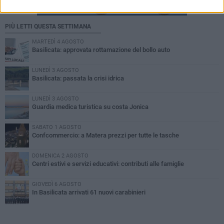
PIÙ LETTI QUESTA SETTIMANA
MARTEDÌ 4 AGOSTO
Basilicata: approvata rottamazione del bollo auto
LUNEDÌ 3 AGOSTO
Basilicata: passata la crisi idrica
LUNEDÌ 3 AGOSTO
Guardia medica turistica su costa Jonica
SABATO 1 AGOSTO
Confcommercio: a Matera prezzi per tutte le tasche
DOMENICA 2 AGOSTO
Centri estivi e servizi educativi: contributi alle famiglie
GIOVEDÌ 6 AGOSTO
In Basilicata arrivati 61 nuovi carabinieri