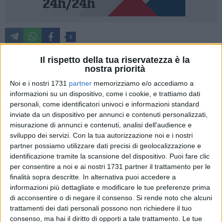
6
Il Comune dalla parte delle donne. La civica
Il rispetto della tua riservatezza è la
amministrazione ha attivato, lo "Sportello di Ascolto per
nostra priorità
donne vittime di violenza di genere e di stalking" e la "Casa
Noi e i nostri 1731
partner
memorizziamo e/o accediamo a
Rifugio" a sostegno delle persone oggetto di violenza di
informazioni su un dispositivo, come i cookie, e trattiamo dati
genere. A illustrare le linee guida delle attività del servizio
personali, come identificatori univoci e informazioni standard
inviate da un dispositivo per annunci e contenuti personalizzati,
l'assessore alle Politiche sociali, Marilena Antonicelli, la
misurazione di annunci e contenuti, analisi dell'audience e
responsabile dello Sportello, Caterina Rotondaro e la
sviluppo dei servizi.
Con la tua autorizzazione noi e i nostri
dirigente del settore Giulia Mancino.
partner possiamo utilizzare dati precisi di geolocalizzazione e
identificazione tramite la scansione del dispositivo. Puoi fare clic
"Abbiamo voluto avviare due tipologie di servizio molto
per consentire a noi e ai nostri 1731 partner il trattamento per le
importanti per il sostegno alle donne e ai minori vittime di
finalità sopra descritte. In alternativa puoi accedere a
violenza"- ha sottolineato proprio la titolare della delega alle
informazioni più dettagliate e modificare le tue preferenze prima
di acconsentire o di negare il consenso.
Si rende noto che alcuni
politiche sociali. Il presidio di assistenza si avvarrà della
trattamenti dei dati personali possono non richiedere il tuo
preziosa collaborazione con l'Asl e con le forze dell'ordine,
consenso, ma hai il diritto di opporti a tale trattamento. Le tue