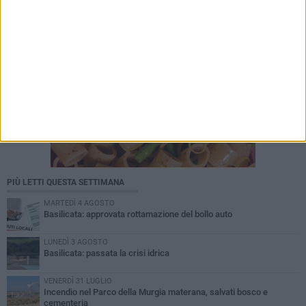
PIÙ LETTI QUESTA SETTIMANA
MARTEDÌ 4 AGOSTO
Basilicata: approvata rottamazione del bollo auto
LUNEDÌ 3 AGOSTO
Basilicata: passata la crisi idrica
VENERDÌ 31 LUGLIO
Incendio nel Parco della Murgia materana, salvati bosco e
cementeria