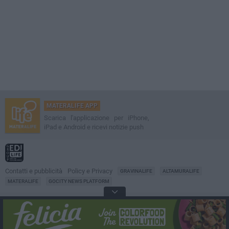
MATERALIFE APP
Scarica l'applicazione per iPhone,
iPad e Android e ricevi notizie push
Contatti e pubblicità
Policy e Privacy
GRAVINALIFE
ALTAMURALIFE
MATERALIFE
GOCITY NEWS PLATFORM
Notizie da
Matera
Direttore
Francesco Dipalo
© 2001-2026 Edilife. Tutti i diritti riservati. Nessuna parte di questo sito può
essere riprodotta senza il permesso scritto dell'editore. Tecnologia: GoCity