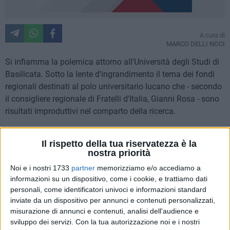
A cura di
MARCO DELLI NOCI
Si infiamma la polemica attorno all'Università degli Studi di
Basilicata. Sotto la lente d'ingrandimento il tema dei fondi
regionali destinati al polo universitario lucano che - secondo
il consigliere regionale di Fratelli d'Italia, Gianni Rosa - sono
risultati improduttivi nel comparto della ricerca.
Fondi importanti per il rilancio dell'università, ma che alla fin
Il rispetto della tua riservatezza è la
dei conti hanno prodotto esclusivamente assistenzialismo:
nostra priorità
"A fronte di questo contributo – ha affermato Rosa - c'era
Noi e i nostri 1733
partner
memorizziamo e/o accediamo a
l'impegno da parte dell'Università di crescere e diventare
informazioni su un dispositivo, come i cookie, e trattiamo dati
strategica nel contesto nazionale. I primi dati dimostrano
personali, come identificatori univoci e informazioni standard
che l'Ateneo lucano si attesta a livelli standard dove nulla è
inviate da un dispositivo per annunci e contenuti personalizzati,
cambiato rispetto al passato. Alla fine questi dieci milioni
misurazione di annunci e contenuti, analisi dell'audience e
sono serviti sostanzialmente per pagare gli stipendi ai
sviluppo dei servizi.
Con la tua autorizzazione noi e i nostri