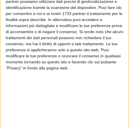
partner possiamo utilizzare dati precisi di geolocalizzazione e
professori. Nessun salto di qualità. L'ultima analisi del sole
identificazione tramite la scansione del dispositivo. Puoi fare clic
24 ore sulle classifiche generali delle università pone l'Ateneo
per consentire a noi e ai nostri 1733 partner il trattamento per le
di Basilicata al 43° posto nel 2015 su 61 Atenei statali. Nel
finalità sopra descritte. In alternativa puoi accedere a
2014 era al 41° posto. Quindi anche questi indici dimostrano
informazioni più dettagliate e modificare le tue preferenze prima
come l'Università della Basilicata stia peggiorando e come
di acconsentire o di negare il consenso.
Si rende noto che alcuni
queste risorse pubbliche siano diventate un mero passaggio
trattamenti dei dati personali possono non richiedere il tuo
di denaro per fare assistenza".
consenso, ma hai il diritto di opporti a tale trattamento. Le tue
preferenze si applicheranno solo a questo sito web. Puoi
modificare le tue preferenze o revocare il consenso in qualsiasi
Rosa attribuisce colpe anche alla Regione, rea di "non aver
momento tornando su questo sito e facendo clic sul pulsante
controllato se gli obiettivi venivano raggiunti" e di non aver
"Privacy" in fondo alla pagina web.
analizzato le mancanze all'interno dell'Unibas che sono
tante e in diversi settori, "il consolidamento e diversificazione
dell'attuale offerta formativa sulle sedi di Potenza e Matera,
il consolidamento e sviluppo dei processi di
internazionalizzazione e di cooperazione interuniversitaria, il
potenziamento della ricerca scientifica, il miglioramento
quali-quantitativo dei servizi e della didattica".
Tutta accuse infondate che si reggono su convinzioni