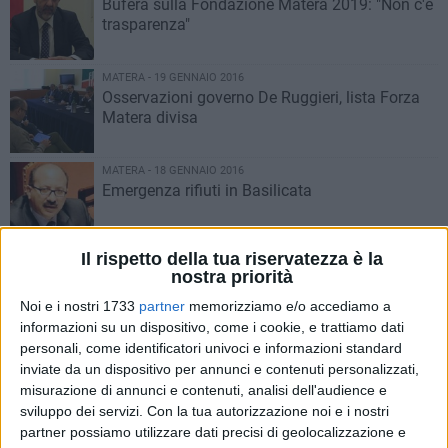
Bufera sulla Fondazione Matera 2019: "Non c'è
trasparenza"
MATERA - 19 GENNAIO 2016
Osservazioni governo De Ruggieri, lista Forza
Matera divisa
MATERA - 18 GENNAIO 2016
Emergenza rifiuti in Basilicata
Il rispetto della tua riservatezza è la
MATERA - 15 GENNAIO 2016
nostra priorità
Deposito nucleare, uniti per il no
Noi e i nostri 1733
partner
memorizziamo e/o accediamo a
informazioni su un dispositivo, come i cookie, e trattiamo dati
personali, come identificatori univoci e informazioni standard
MATERA - 14 GENNAIO 2016
inviate da un dispositivo per annunci e contenuti personalizzati,
Vertenza Quotidiano del Sud, il senatore
misurazione di annunci e contenuti, analisi dell'audience e
Margiotta presenta un'interrogazione
sviluppo dei servizi.
Con la tua autorizzazione noi e i nostri
parlamentare
partner possiamo utilizzare dati precisi di geolocalizzazione e