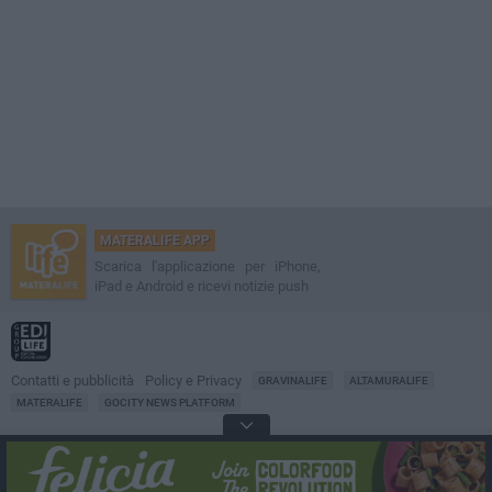
MATERALIFE APP
Scarica l'applicazione per iPhone,
iPad e Android e ricevi notizie push
Contatti e pubblicità
Policy e Privacy
GRAVINALIFE
ALTAMURALIFE
MATERALIFE
GOCITY NEWS PLATFORM
Notizie da
Matera
Direttore
Francesco Dipalo
© 2001-2026 Edilife. Tutti i diritti riservati. Nessuna parte di questo sito può
essere riprodotta senza il permesso scritto dell'editore. Tecnologia: GoCity