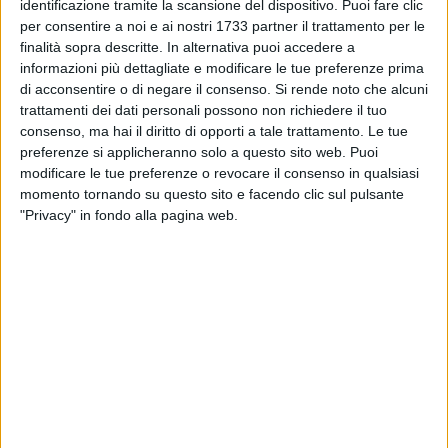
MATERA - 13 GENNAIO 2016
identificazione tramite la scansione del dispositivo. Puoi fare clic
Concorso Arpab, "la politica decide di non
per consentire a noi e ai nostri 1733 partner il trattamento per le
decidere"
finalità sopra descritte. In alternativa puoi accedere a
informazioni più dettagliate e modificare le tue preferenze prima
di acconsentire o di negare il consenso.
Si rende noto che alcuni
MATERA - 8 GENNAIO 2016
trattamenti dei dati personali possono non richiedere il tuo
Renzi a Matera entro gennaio
consenso, ma hai il diritto di opporti a tale trattamento. Le tue
preferenze si applicheranno solo a questo sito web. Puoi
modificare le tue preferenze o revocare il consenso in qualsiasi
MATERA - 7 GENNAIO 2016
momento tornando su questo sito e facendo clic sul pulsante
Tancredi e Giordano (Ugl) su lavoro e sviluppo
"Privacy" in fondo alla pagina web.
in Basilicata
MATERA - 6 GENNAIO 2016
Amministrazione De Ruggieri, le osservazioni
di Cotugno e Vizziello
MATERA - 1 GENNAIO 2016
Consiglio comunale, passa il riconoscimento
dei debiti fuori bilancio