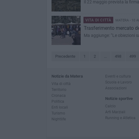
Il 22 maggio prevista la firma
VITA DI CITTÀ
MATERA - 10 A
Trasferimento mercato del
Ma aggiunge: “Le obiezioni s
Precedente
1
2
...
498
499
Notizie da Matera
Eventi e cultura
Scuola e Lavoro
Vita di città
Associazioni
Territorio
Cronaca
Notizie sportive
Politica
Calcio
Enti locali
Arti Marziali
Turismo
Running e Atletica
Nightlife