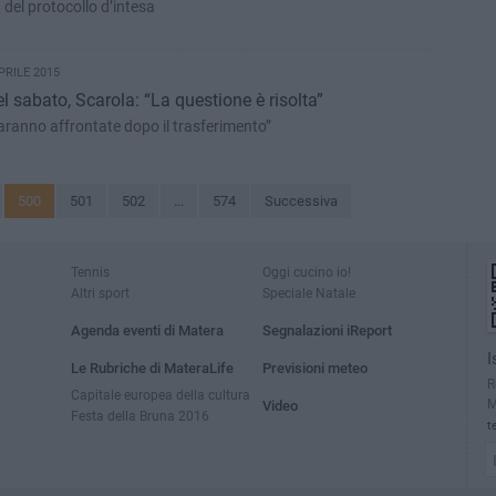
 del protocollo d’intesa
PRILE 2015
 sabato, Scarola: “La questione è risolta”
aranno affrontate dopo il trasferimento”
500
501
502
...
574
Successiva
Tennis
Oggi cucino io!
Altri sport
Speciale Natale
Agenda eventi di Matera
Segnalazioni iReport
I
Le Rubriche di MateraLife
Previsioni meteo
R
Capitale europea della cultura
M
Video
Festa della Bruna 2016
t