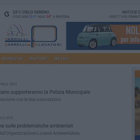
23
°C
CIELO SERENO
NOTIZIE
34°
OGGI MIN
23.5°
MAX
A
MATERA
DIRETTORE
FRANC
RUBRICHE
IREPORT
METEO
PRILE 2015
cano supporteranno la Polizia Municipale
enzione con le due associazioni
ILE 2015
e sulle problematiche ambientali
 dall'Organizzazione Lucana Ambientalista