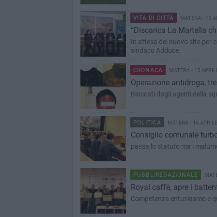
VITA DI CITTÀ
MATERA - 15 A
“Discarica La Martella c
In attesa del nuovo sito per co
sindaco Adduce.
CRONACA
MATERA - 15 APRIL
Operazione antidroga, tr
Bloccati dagli agenti della s
POLITICA
MATERA - 15 APRILE
Consiglio comunale turbo
passa lo statuto ma i malumori
PUBBLIREDAZIONALE
MATE
Royal caffè, apre i batten
Competenza entusiasmo e qua