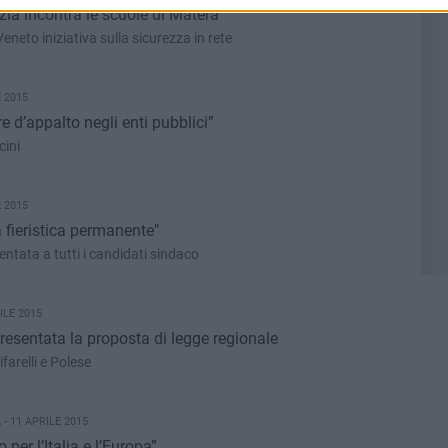
izia incontra le scuole di Matera
 Veneto iniziativa sulla sicurezza in rete
 2015
re d’appalto negli enti pubblici”
cini
 2015
a fieristica permanente"
ntata a tutti i candidati sindaco
ILE 2015
presentata la proposta di legge regionale
ifarelli e Polese
- 11 APRILE 2015
per l’Italia e l’Europa”