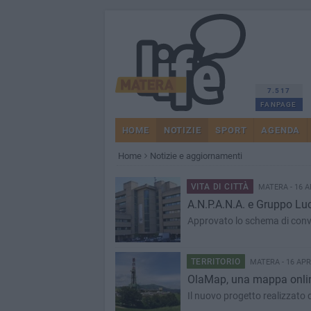
7.517
FANPAGE
HOME
NOTIZIE
SPORT
AGENDA
Home
Notizie e aggiornamenti
VITA DI CITTÀ
MATERA - 16 A
A.N.P.A.N.A. e Gruppo Lu
Approvato lo schema di conv
TERRITORIO
MATERA - 16 APR
OlaMap, una mappa onlin
Il nuovo progetto realizzato