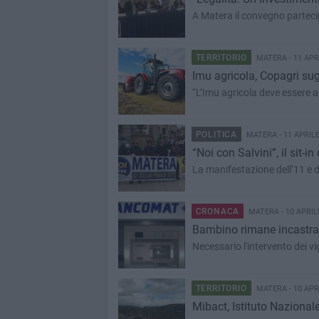
A Matera il convegno partecip
TERRITORIO
MATERA - 11 APR
Imu agricola, Copagri sug
“L’Imu agricola deve essere ab
POLITICA
MATERA - 11 APRILE
“Noi con Salvini”, il sit-
La manifestazione dell’11 e d
CRONACA
MATERA - 10 APRIL
Bambino rimane incastra
Necessario l'intervento dei vig
TERRITORIO
MATERA - 10 APR
Mibact, Istituto Nazionale