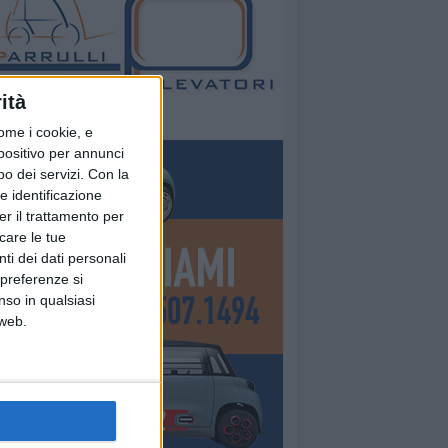
ità
ome i cookie, e
spositivo per annunci
o dei servizi.
Con la
e identificazione
er il trattamento per
icare le tue
ti dei dati personali
 preferenze si
nso in qualsiasi
 web.