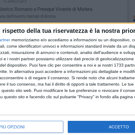
- 14 APRILE 2015
Storico Romano e Presepe Vivente di Matera
one dell’evento Natale di Roma
l rispetto della tua riservatezza è la nostra prior
 13 APRILE 2015
artner
memorizziamo e/o accediamo a informazioni su un dispositivo, c
orogata scadenza presentazione domande
ali, come identificatori univoci e informazioni standard inviate da un di
Associazione seleziona 132 volontari.
zzati, misurazione di annunci e contenuti, analisi dell'audience e svilupp
i e i nostri partner possiamo utilizzare dati precisi di geolocalizzazione 
del dispositivo. Puoi fare clic per consentire a noi e ai nostri 1733 partn
ILE 2015
critte. In alternativa puoi accedere a informazioni più dettagliate e modif
f, aumenta il gettito pro capite per i lucani
acconsentire o di negare il consenso.
Si rende noto che alcuni trattamen
etto al 2013
e il tuo consenso, ma hai il diritto di opporti a tale trattamento. Le tue
 questo sito web. Puoi modificare le tue preferenze o revocare il conse
questo sito e facendo clic sul pulsante "Privacy" in fondo alla pagina
LE 2015
ra lavoratori e azienda
 a partire dalla 15,30
PIÙ OPZIONI
ACCETTO
 13 APRILE 2015