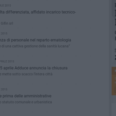
ILE 2015
a differenziata, affidato incarico tecnico-
Gifin srl
 2015
nza di personale nel reparto ematologia
di una cattiva gestione della sanità lucana”
PRILE 2015
 15 aprile Adduce annuncia la chiusura
e mette sotto scacco l’intera città
e
 2015
 prima delle amministrative
rno statuto comunale e urbanistica