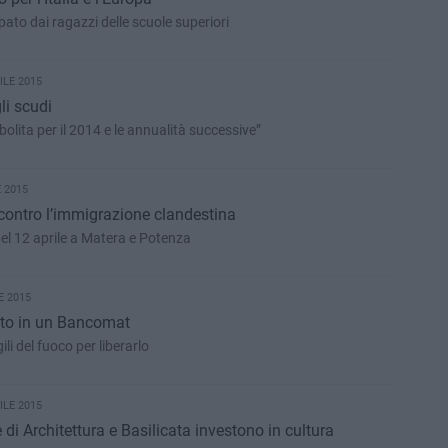
ato dai ragazzi delle scuole superiori
ILE 2015
li scudi
olita per il 2014 e le annualità successive”
 2015
in contro l’immigrazione clandestina
el 12 aprile a Matera e Potenza
E 2015
to in un Bancomat
ili del fuoco per liberarlo
ILE 2015
 di Architettura e Basilicata investono in cultura