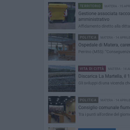
TERRITORIO
MATERA - 15 APR
Gestione associata raccolt
amministrativo
Affidamento diretto alla ditta 
POLITICA
MATERA - 14 APRILE
Ospedale di Matera, care
Perrino (M5S): “Conseguenze 
VITA DI CITTÀ
MATERA - 14 A
Discarica La Martella, il
Gli sviluppi di una vicenda ch
POLITICA
MATERA - 14 APRILE
Consiglio comunale fiume
Tra i punti all'ordine del gio