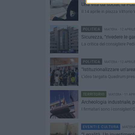
Una vita da social, la Pol
Il 14 aprile in piazza Vittorio
POLITICA
MATERA - 12 APRILE
Sicurezza, “rivedere le ga
La critica del consigliere Pedi
POLITICA
MATERA - 12 APRILE
"Istituzionalizzare un’are
L’idea targata Quadrum prese
TERRITORIO
MATERA - 11 APR
Archeologia industriale, 
I firmatari sono i consiglieri C
EVENTI E CULTURA
MATERA 
“Legalità. Un investimento 