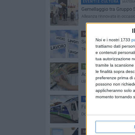
EVENTI E CULTURA
MATERA 
Gemellaggio tra Gruppo 
Alleanza rinnovata in occasi
I
SCUOLA E LAVORO
MATERA -
Noi e i nostri 1733
p
Servizio civile Anas, pr
trattiamo dati person
Termine ultimo: 23 aprile. L’
e contenuti personali
tua autorizzazione no
tramite la scansione 
TERRITORIO
MATERA - 13 APR
le finalità sopra des
Addizionale regionale Irpe
preferenze prima di 
Uil: incremento dell’8,9% risp
possono non richieder
applicheranno solo a
momento tornando su 
TRASPORTI
MATERA - 13 APRI
Fal, prosegue lo scontro t
Domani nuovo stop di otto ore
SCUOLA E LAVORO
MATERA -