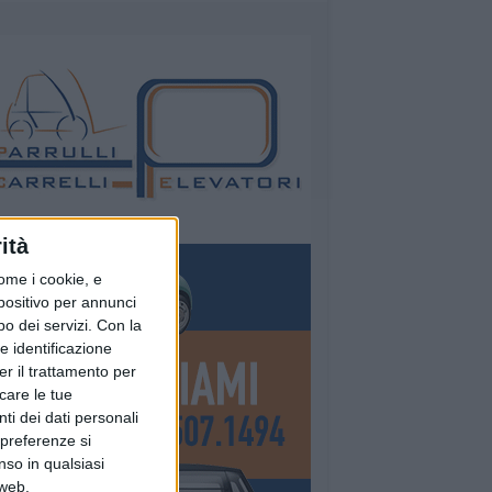
ità
ome i cookie, e
spositivo per annunci
o dei servizi.
Con la
e identificazione
er il trattamento per
icare le tue
ti dei dati personali
 preferenze si
nso in qualsiasi
 web.