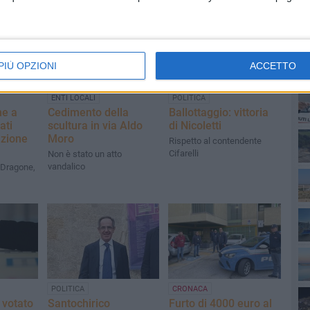
PIÙ OPZIONI
ACCETTO
PI
ENTI LOCALI
POLITICA
he a
Cedimento della
Ballottaggio: vittoria
ati
scultura in via Aldo
di Nicoletti
azione
Moro
Rispetto al contendente
Cifarelli
Non è stato un atto
vandalico
 Dragone,
POLITICA
CRONACA
 votato
Santochirico
Furto di 4000 euro al