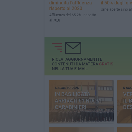
diminuita l'affluenza
il 50% degli ele
rispetto al 2020
Urne aperte sino al
Affluenza del 65,2%, rispetto
al 70,8
RICEVI AGGIORNAMENTI E
CONTENUTI DA MATERA
GRATIS
NELLA TUA E-MAIL
6 AGOSTO 2026
5 AG
IN BASILICATA
VE
ARRIVATI 61 NUOVI
IL 
CARABINIERI
DE