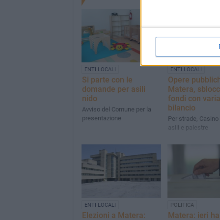
ENTI LOCALI
ENTI LOCALI
Si parte con le
Opere pubblic
domande per asili
Matera, sblocc
nido
fondi con vari
bilancio
Avviso del Comune per la
presentazione
Per strade, Casino
asili e palestre
ENTI LOCALI
POLITICA
Elezioni a Matera:
Matera: ieri ha