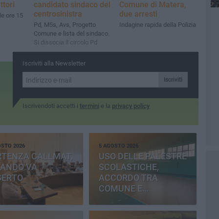
ttori
candidato sindaco del
Comune di Matera,
centrosinistra
due arresti
le ore 15
Pd, M5s, Avs, Progetto
Indagine rapida della Polizia
Comune e lista del sindaco.
Si dissocia il circolo Pd
Iscriviti alla Newsletter
Iscriviti
Iscrivendoti accetti i
termini
e la
privacy policy
OSTO 2026
5 AGOSTO 2026
RTENZA CALLMAT,
USO DELLE PALESTRE
BANDO VA
SCOLASTICHE,
SERTO
ACCORDO TRA
COMUNE E
PROVINCIA