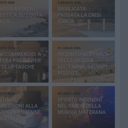
OSTO 2026
3 AGOSTO 2026
ARDIA MEDICA
BASILICATA:
ISTICA SU COSTA
PASSATA LA CRISI
NICA
IDRICA
OSTO 2026
31 LUGLIO 2026
NFCOMMERCIO: A
INCENDIO NEL PARCO
ERA PREZZI PER
DELLA MURGIA
TE LE TASCHE
MATERANA, SALVATI
BOSCO E
CEMENTERIA
GLIO 2026
30 LUGLIO 2026
NTINUE
SPENTO INCENDIO
RESSIONI ALLA
NEL PARCO DELLA
MPAGNA, 28ENNE
MURGIA MATERANA
RESTATO