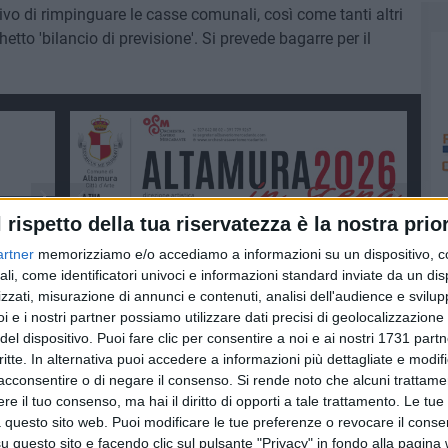
ivo di rimpinguare le casse comunali, così come tanti altri
to 'bilancio di previsione'. Si prevede bagarre per il
l rispetto della tua riservatezza è la nostra prior
artner
memorizziamo e/o accediamo a informazioni su un dispositivo, c
ali, come identificatori univoci e informazioni standard inviate da un di
zzati, misurazione di annunci e contenuti, analisi dell'audience e svilupp
i e i nostri partner possiamo utilizzare dati precisi di geolocalizzazione 
del dispositivo. Puoi fare clic per consentire a noi e ai nostri 1731 partn
critte. In alternativa puoi accedere a informazioni più dettagliate e modif
acconsentire o di negare il consenso.
Si rende noto che alcuni trattamen
e il tuo consenso, ma hai il diritto di opporti a tale trattamento. Le tue
 questo sito web. Puoi modificare le tue preferenze o revocare il conse
questo sito e facendo clic sul pulsante "Privacy" in fondo alla pagina