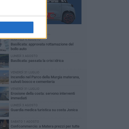
Ù LETTI QUESTA SETTIMANA
MARTEDÌ 4 AGOSTO
Basilicata: approvata rottamazione del
bollo auto
LUNEDÌ 3 AGOSTO
Basilicata: passata la crisi idrica
VENERDÌ 31 LUGLIO
Incendio nel Parco della Murgia materana,
salvati bosco e cementeria
VENERDÌ 31 LUGLIO
Erosione della costa: servono interventi
immediati
LUNEDÌ 3 AGOSTO
Guardia medica turistica su costa Jonica
SABATO 1 AGOSTO
Confcommercio: a Matera prezzi per tutte