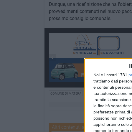
Dunque, una ridefinizione che ha l'obiett
provvedimenti contenuti nel nuovo pacchet
prossimo consiglio comunale.
I
Noi e i nostri 1731
p
trattiamo dati person
e contenuti personali
tua autorizzazione no
COMUNE DI MATERA
ASILO NIDO
RETTE MENSILI
tramite la scansione 
le finalità sopra des
preferenze prima di 
possono non richieder
applicheranno solo a
Altri contenuti a tema
momento tornando su 