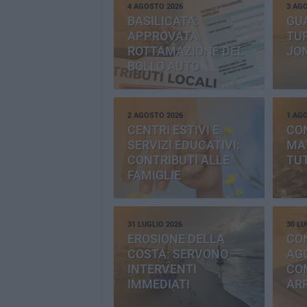
4 AGOSTO 2026
3 AG
BASILICATA:
GU
APPROVATA
TUR
ROTTAMAZIONE DEL
JO
BOLLO AUTO
2 AGOSTO 2026
1 AG
CENTRI ESTIVI E
CO
SERVIZI EDUCATIVI:
MAT
CONTRIBUTI ALLE
TUT
FAMIGLIE
31 LUGLIO 2026
30 LU
EROSIONE DELLA
CO
COSTA: SERVONO
AGG
INTERVENTI
CO
IMMEDIATI
AR