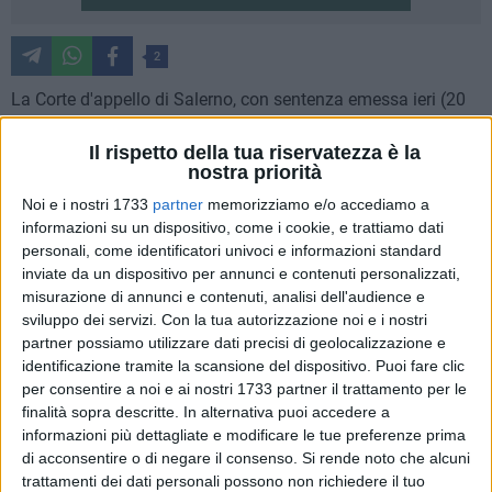
2
La Corte d'appello di Salerno, con sentenza emessa ieri (20
febbraio), ha assolto nel merito con la formula piena "perché
Il rispetto della tua riservatezza è la
il fatto non sussiste", i dipendenti comunali Delia Maria
nostra priorità
Tommaselli ed Emanuele Lamacchia Acito, accusati di
omicidio colposo in seguito al crollo della palazzina di vico
Noi e i nostri 1733
partner
memorizziamo e/o accediamo a
informazioni su un dispositivo, come i cookie, e trattiamo dati
Piave, avvenuto nel gennaio 2014. La tragedia costò la vita a
personali, come identificatori univoci e informazioni standard
due persone.
inviate da un dispositivo per annunci e contenuti personalizzati,
misurazione di annunci e contenuti, analisi dell'audience e
Con questa sentenza, i giudici di Salerno hanno anche
sviluppo dei servizi.
Con la tua autorizzazione noi e i nostri
stabilito che il Comune di Matera, difeso dalla dirigente
partner possiamo utilizzare dati precisi di geolocalizzazione e
dell'Avvocatura, Enrica Onorati, "rimane indenne da
identificazione tramite la scansione del dispositivo. Puoi fare clic
qualunque statuizione civile" in termini di risarcimento
per consentire a noi e ai nostri 1733 partner il trattamento per le
finalità sopra descritte. In alternativa puoi accedere a
danni.
informazioni più dettagliate e modificare le tue preferenze prima
di acconsentire o di negare il consenso.
Si rende noto che alcuni
Il procedimento si era incardinato a Salerno su sentenza
trattamenti dei dati personali possono non richiedere il tuo