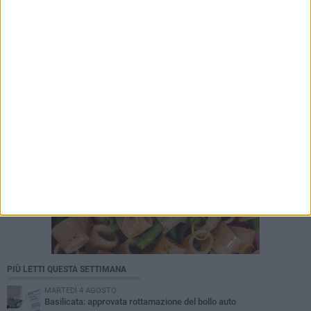
PIÙ LETTI QUESTA SETTIMANA
MARTEDÌ 4 AGOSTO
Basilicata: approvata rottamazione del bollo auto