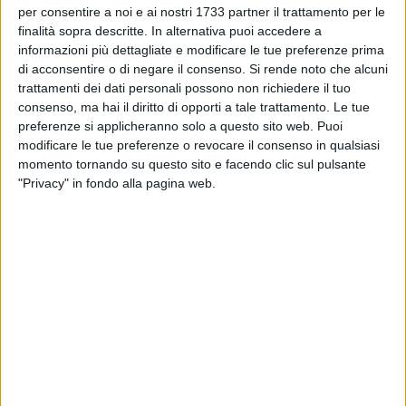
chi ha ricoperto e ricopre ruoli istituzionali che non
per consentire a noi e ai nostri 1733 partner il trattamento per le
ammettono giustificazioni di sorta. Anziché fare analisi
finalità sopra descritte. In alternativa puoi accedere a
seriose ed obiettive si preferisce diffamare e avvelenare
informazioni più dettagliate e modificare le tue preferenze prima
costruendo un clima destabilizzante per ottenere un risultato
di acconsentire o di negare il consenso.
Si rende noto che alcuni
politico altrimenti non conseguibile con i naturali e legittimi
trattamenti dei dati personali possono non richiedere il tuo
consenso, ma hai il diritto di opporti a tale trattamento. Le tue
strumenti della democrazia.
preferenze si applicheranno solo a questo sito web. Puoi
Ad Angelo Tosto va tutta la solidarietà del nostro
modificare le tue preferenze o revocare il consenso in qualsiasi
movimento".
momento tornando su questo sito e facendo clic sul pulsante
"Privacy" in fondo alla pagina web.
Di seguito riportiamo integralmente la nota pubblicata dal
consigliere comunale (PD) Adduce a seguito dell'ultima
seduta di lunedì 28 novembre, annullata a causa della
mancanza del numero legale.
"
Comune Matera, crisi politica: da De Ruggieri uno scatto di
dignità, dimissioni subito.
La crisi politica dell'amministrazione De Ruggieri a Matera si
sta manifestando in tutta la sua virulenza e attraverso le