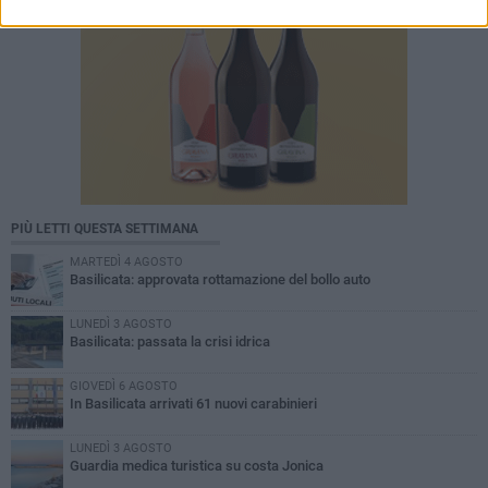
PIÙ LETTI QUESTA SETTIMANA
MARTEDÌ 4 AGOSTO
Basilicata: approvata rottamazione del bollo auto
LUNEDÌ 3 AGOSTO
Basilicata: passata la crisi idrica
GIOVEDÌ 6 AGOSTO
In Basilicata arrivati 61 nuovi carabinieri
LUNEDÌ 3 AGOSTO
Guardia medica turistica su costa Jonica