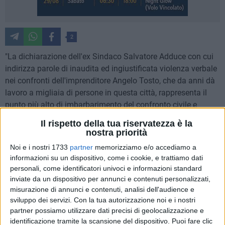
2
"La dichiarazione dell'ex Sindaco Salvatore Adduce con cui
indirizza parole di inaudita ed ingiustificata violenza verbale
nei confronti dell'imprenditore Angelo Tosto, che da anni dà
lavoro a migliaia di persone in questa città, rappresenta il
punto più alto di imbarbarimento del confronto civile e
politico nella nostra comunità".
Il rispetto della tua riservatezza è la
E' quanto si legge in una nota firmata dal movimento
nostra priorità
"Matera Si Muove", per stigmatizzare il comportamento
Noi e i nostri 1733
partner
memorizziamo e/o accediamo a
assunto dall'ex primo cittadino materano.
informazioni su un dispositivo, come i cookie, e trattiamo dati
personali, come identificatori univoci e informazioni standard
Con tono di rimprovero, i componenti di "Matera si Muove"
inviate da un dispositivo per annunci e contenuti personalizzati,
commentano: "La polemica politica che può e deve essere
misurazione di annunci e contenuti, analisi dell'audience e
sviluppo dei servizi.
Con la tua autorizzazione noi e i nostri
senza sconti non deve mai scadere e degenerare in rabbiosa
partner possiamo utilizzare dati precisi di geolocalizzazione e
ingiuria offensiva e diffamatoria soprattutto se proviene da
identificazione tramite la scansione del dispositivo. Puoi fare clic