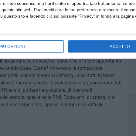
e il tuo consenso, ma hai il diritto di opporti a tale trattamento. Le tue
TORIO
 questo sito web. Puoi modificare le tue preferenze o revocare il conse
questo sito e facendo clic sul pulsante "Privacy" in fondo alla pagina
rl – Consorzio CIM
tarelli Presidente)
PIÙ OPZIONI
ACCETTO
lavoro, dopo tanti incontri nei quali ci si è concretamente
 di progettare ed attivare un corso che offrisse opportunità
tore Arredo Casa. Come? Attraverso la formazione
vi profili con un lavoro si sistema, in cui tutti fossero
ogliere e formare questo iniziale piccolo gruppo di studenti
l'Onere di portare Innovazione, di operare il
el settore, specie nelle PMI. Dopo anni di attesa, c' è
 Luce e Speranza, specie in tempi così difficili