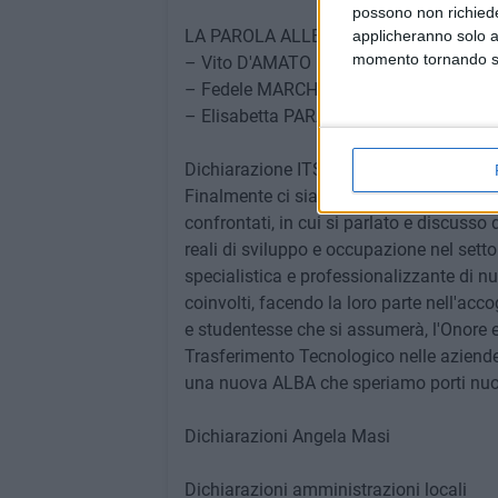
possono non richieder
LA PAROLA ALLE AZIENDE DEL TERRI
applicheranno solo a
momento tornando su 
– Vito D'AMATO – RDD Italia srl
– Fedele MARCHETTI – FEMA Industry s
– Elisabetta PARADISO – Natuzzi spa
Dichiarazione ITS Cuccovillo (Lucia Scat
Finalmente ci siamo! Dopo tanto febbrile 
confrontati, in cui si parlato e discusso
reali di sviluppo e occupazione nel set
specialistica e professionalizzante di nuo
coinvolti, facendo la loro parte nell'acc
e studentesse che si assumerà, l'Onore e 
Trasferimento Tecnologico nelle aziende d
una nuova ALBA che speriamo porti nuova
Dichiarazioni Angela Masi
Dichiarazioni amministrazioni locali