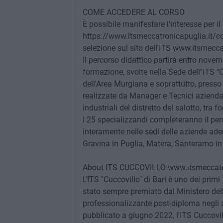
COME ACCEDERE AL CORSO
È possibile manifestare l'interesse per il
https://www.itsmeccatronicapuglia.it/co
selezione sul sito dell'ITS www.itsmecca
Il percorso didattico partirà entro nove
formazione, svolte nella Sede dell''ITS "
dell'Area Murgiana e soprattutto, presso 
realizzate da Manager e Tecnici aziendal
industriali del distretto del salotto, tra 
I 25 specializzandi completeranno il perco
interamente nelle sedi delle aziende ader
Gravina in Puglia, Matera, Santeramo in 
About ITS CUCCOVILLO www.itsmeccatro
L'ITS "Cuccovillo" di Bari è uno dei primi
stato sempre premiato dal Ministero dell'
professionalizzante post-diploma negli
pubblicato a giugno 2022, l'ITS Cuccovillo