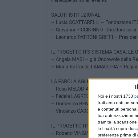
Parteciperanno all'evento:
SALUTI ISTITUZIONALI
– Lucia SCATTARELLI – Fondazione ITS
– Giovanni PICCININNO - Direttore scient
– Leonardo PATRONI GRIFFI – Presidente
IL PROGETTO ITS SISTEMA CASA: LE O
– Angela MASI – già Onorevole della Re
– Maria Raffaella LAMACCHIA – Region
LA PAROLA AGLI ENTI LOCALI
I
– Rosa MELODIA – Sindaca Comune di
– Fedele LAGRECA – Sindaco Comune di
Noi e i nostri 1733
p
trattiamo dati person
– Domenico BENNARDI – Sindaco Comu
e contenuti personali
– Vincenzo CASONE – Sindaco Comune 
tua autorizzazione no
tramite la scansione 
IL PROGETTO ITS SISTEMA CASA: LA 
le finalità sopra des
– Roberto VINGIANI - Fondazione ITS Cu
preferenze prima di 