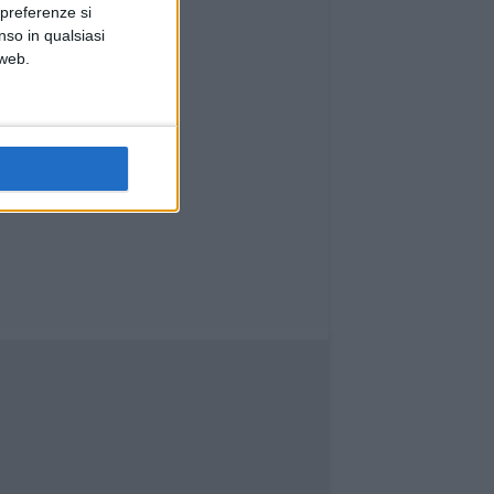
 preferenze si
nso in qualsiasi
 web.