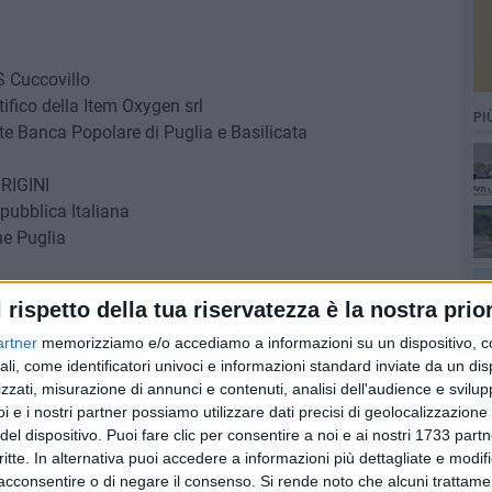
 Cuccovillo
ifico della Item Oxygen srl
PI
 Banca Popolare di Puglia e Basilicata
RIGINI
pubblica Italiana
e Puglia
l rispetto della tua riservatezza è la nostra prior
 Altamura
 Gravina in Puglia
artner
memorizziamo e/o accediamo a informazioni su un dispositivo, c
ali, come identificatori univoci e informazioni standard inviate da un di
ne di Matera
zzati, misurazione di annunci e contenuti, analisi dell'audience e svilupp
di Santeramo in Colle
i e i nostri partner possiamo utilizzare dati precisi di geolocalizzazione 
del dispositivo. Puoi fare clic per consentire a noi e ai nostri 1733 partn
PRIMA EDIZIONE DEL CORSO
critte. In alternativa puoi accedere a informazioni più dettagliate e modif
ccovillo
acconsentire o di negare il consenso.
Si rende noto che alcuni trattamen