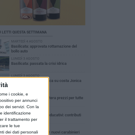
Ù LETTI QUESTA SETTIMANA
MARTEDÌ 4 AGOSTO
Basilicata: approvata rottamazione del
bollo auto
LUNEDÌ 3 AGOSTO
Basilicata: passata la crisi idrica
LUNEDÌ 3 AGOSTO
Guardia medica turistica su costa Jonica
ità
SABATO 1 AGOSTO
ome i cookie, e
Confcommercio: a Matera prezzi per tutte
spositivo per annunci
le tasche
o dei servizi.
Con la
DOMENICA 2 AGOSTO
e identificazione
Centri estivi e servizi educativi: contributi
er il trattamento per
alle famiglie
icare le tue
GIOVEDÌ 6 AGOSTO
ti dei dati personali
In Basilicata arrivati 61 nuovi carabinieri