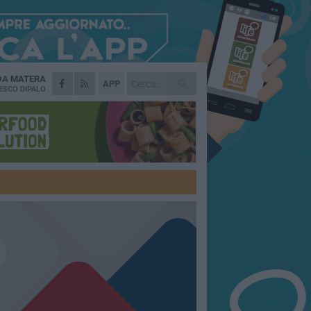
 DA
MATERA
APP
ESCO DIPALO