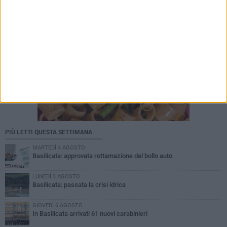
PIÙ LETTI QUESTA SETTIMANA
MARTEDÌ 4 AGOSTO
Basilicata: approvata rottamazione del bollo auto
LUNEDÌ 3 AGOSTO
Basilicata: passata la crisi idrica
GIOVEDÌ 6 AGOSTO
In Basilicata arrivati 61 nuovi carabinieri