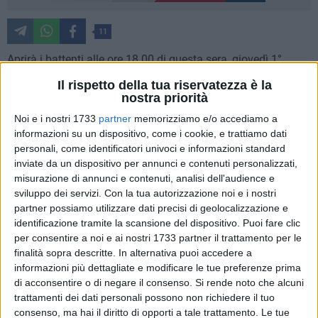
11
Aprirà i battenti alle ore 18.00 di questa sera, giovedì 1°
marzo 2018, presso la splendida location del Palazzo
Il rispetto della tua riservatezza è la
Lanfranchi, la mostra fotografica "Io sono", un progetto che
nostra priorità
si compone di 20 scatti di grandi dimensioni che raffigurano
Noi e i nostri 1733
partner
memorizziamo e/o accediamo a
rifugiati e richiedenti asilo, a cui sono affiancati dei pannelli
informazioni su un dispositivo, come i cookie, e trattiamo dati
su cui sono descritte le storie di ognuno di loro.
personali, come identificatori univoci e informazioni standard
inviate da un dispositivo per annunci e contenuti personalizzati,
A raccogliere queste storie di vita vissuta, l'artista Luisa
misurazione di annunci e contenuti, analisi dell'audience e
sviluppo dei servizi.
Con la tua autorizzazione noi e i nostri
Menazzi Moretti, ideatrice della mostra, durante la sua
partner possiamo utilizzare dati precisi di geolocalizzazione e
recente permanenza in Basilicata: durante la prima metà del
identificazione tramite la scansione del dispositivo. Puoi fare clic
2017, ha coinvolto i rifugiati accolti nei progetti SPRAR della
per consentire a noi e ai nostri 1733 partner il trattamento per le
Basilicata promossi dalla Provincia di Potenza e dal
finalità sopra descritte. In alternativa puoi accedere a
Comune di Matera e gestiti da Fondazione Città della Pace,
informazioni più dettagliate e modificare le tue preferenze prima
Cooperativa Sociale Il Sicomoro ed Arci Basilicata. Persone,
di acconsentire o di negare il consenso.
Si rende noto che alcuni
attualmente residenti in terra lucana, ma che provengono da
trattamenti dei dati personali possono non richiedere il tuo
consenso, ma hai il diritto di opporti a tale trattamento. Le tue
Paesi quali Afghanistan, Pakistan, Siria, Nepal, Libia,