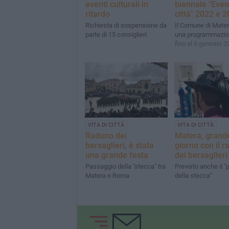
eventi culturali in
biennale "Event
ritardo
città" 2022 e 
Richiesta di sospensione da
Il Comune di Mater
parte di 15 consiglieri
una programmazio
fino al 6 gennaio 2
VITA DI CITTÀ
VITA DI CITTÀ
Raduno dei
Matera, grand
bersaglieri, è stata
giorno con il 
una grande festa
dei bersaglieri
Passaggio della "stecca" tra
Previsto anche il 
Matera e Roma
della stecca"