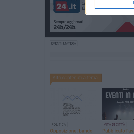
EVENTI MATERA
Altri contenuti a tema
POLITICA
VITA DI CITTÀ
Opposizione: bando
Pubblicato l'av