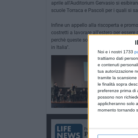
aprile all'Auditorium Gervasio si esibir
scuole Torraca e Pascoli per i quali si s
Infine un appello alla riscoperta e promo
costretti a lavorare all'estero per essere
perchè queste sono risorse che dovrebbe
I
in Italia".
Noi e i nostri 1733
p
trattiamo dati person
e contenuti personali
tua autorizzazione no
tramite la scansione 
le finalità sopra des
preferenze prima di 
possono non richieder
applicheranno solo a
momento tornando su 