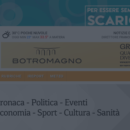
30
°C
POCHE NUVOLE
NOTIZIE
33.5°
OGGI MIN
23°
MAX
A
MATERA
DIRETTORE
FRANC
RUBRICHE
IREPORT
METEO