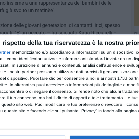
anno insieme a una rappresentanza dei bambini delle
arà già svolto un matinèe".
zione delle giovani generazioni di cantanti lirici, spesso
 pagati. "E' un peccato – ha spiegato Katia Ricciarelli –
PI
ro poter lavorare ed essere pagati in modo adeguato, qui,
l rispetto della tua riservatezza è la nostra prior
artner
memorizziamo e/o accediamo a informazioni su un dispositivo, c
ali, come identificatori univoci e informazioni standard inviate da un di
zzati, misurazione di annunci e contenuti, analisi dell'audience e svilupp
i e i nostri partner possiamo utilizzare dati precisi di geolocalizzazione 
del dispositivo. Puoi fare clic per consentire a noi e ai nostri 1733 partn
critte. In alternativa puoi accedere a informazioni più dettagliate e modif
acconsentire o di negare il consenso.
Si rende noto che alcuni trattamen
e il tuo consenso, ma hai il diritto di opporti a tale trattamento. Le tue
 questo sito web. Puoi modificare le tue preferenze o revocare il conse
questo sito e facendo clic sul pulsante "Privacy" in fondo alla pagina