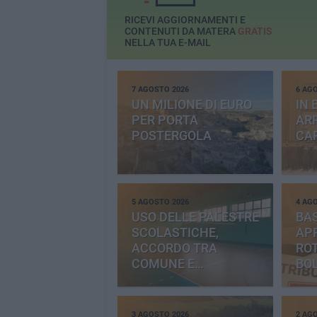
RICEVI AGGIORNAMENTI E
CONTENUTI DA MATERA
GRATIS
NELLA TUA E-MAIL
7 AGOSTO 2026
6 AG
UN MILIONE DI EURO
IN 
PER PORTA
ARR
POSTERGOLA
CAR
5 AGOSTO 2026
4 AG
USO DELLE PALESTRE
BAS
SCOLASTICHE,
AP
ACCORDO TRA
RO
COMUNE E
BO
PROVINCIA
3 AGOSTO 2026
2 AG