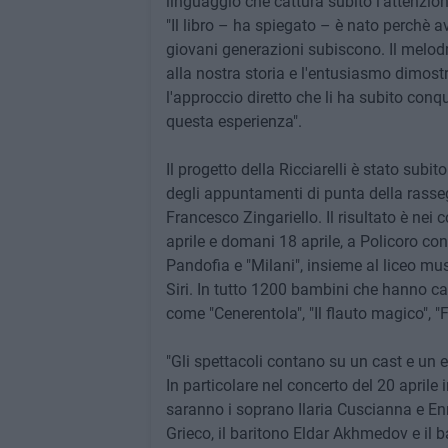
linguaggio che cattura subito l'attenzione
"Il libro – ha spiegato – è nato perchè a
giovani generazioni subiscono. Il melod
alla nostra storia e l'entusiasmo dimostr
l'approccio diretto che li ha subito con
questa esperienza".
Il progetto della Ricciarelli è stato subi
degli appuntamenti di punta della rasse
Francesco Zingariello. Il risultato è nei c
aprile e domani 18 aprile, a Policoro con
Pandofia e "Milani", insieme al liceo mu
Siri. In tutto 1200 bambini che hanno ca
come "Cenerentola", "Il flauto magico", "F
"Gli spettacoli contano su un cast e un 
In particolare nel concerto del 20 aprile
saranno i soprano Ilaria Cuscianna e En
Grieco, il baritono Eldar Akhmedov e il 