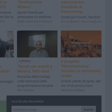
i in
“Destinazione
palcoscenico
2023
Matera”
mondiale di
freerunning
a lancia
Aperto il bando per
ne che va
partecipare al cartellone
Scelta per l'evento "Red Bull
024
degli eventi per l’autunno
Art of Motion" che si terrà ad
inverno 2021-2022.
ottobre
Il progetto
TURISMO
"Mammamiaaa"
e
"Bando per eventi a
incontra la community
raduno
Matera, tutto tace"
locale
Denuncia della Confapi
sulla mancanza della
Si terrà sabato 28 aprile, alle
"passaggio
programmazione da parte
ore 19.00 presso Casa
del Comune
Netural a Matera
Iscriviti alla Newsletter
Iscriviti