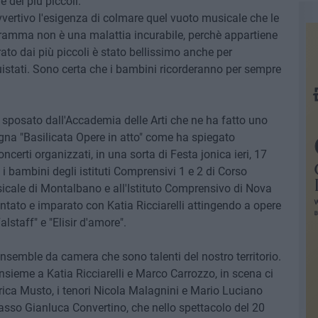
 dei più piccoli.
vvertivo l'esigenza di colmare quel vuoto musicale che le
ramma non è una malattia incurabile, perchè appartiene
ato dai più piccoli è stato bellissimo anche per
quistati. Sono certa che i bambini ricorderanno per sempre
to sposato dall'Accademia delle Arti che ne ha fatto uno
gna "Basilicata Opere in atto" come ha spiegato
oncerti organizzati, in una sorta di Festa jonica ieri, 17
 i bambini degli istituti Comprensivi 1 e 2 di Corso
sicale di Montalbano e all'Istituto Comprensivo di Nova
ntato e imparato con Katia Ricciarelli attingendo a opere
alstaff" e "Elisir d'amore".
ensemble da camera che sono talenti del nostro territorio.
 insieme a Katia Ricciarelli e Marco Carrozzo, in scena ci
rica Musto, i tenori Nicola Malagnini e Mario Luciano
basso Gianluca Convertino, che nello spettacolo del 20