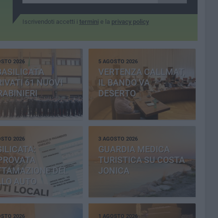
Iscrivendoti accetti i
termini
e la
privacy policy
OSTO 2026
5 AGOSTO 2026
BASILICATA
VERTENZA CALLMAT,
IVATI 61 NUOVI
IL BANDO VA
ABINIERI
DESERTO
OSTO 2026
3 AGOSTO 2026
ILICATA:
GUARDIA MEDICA
PROVATA
TURISTICA SU COSTA
TTAMAZIONE DEL
JONICA
LLO AUTO
OSTO 2026
1 AGOSTO 2026