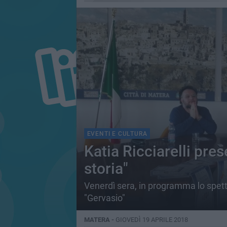
EVENTI E CULTURA
Katia Ricciarelli pre
storia"
Venerdì sera, in programma lo spett
"Gervasio"
MATERA -
GIOVEDÌ 19 APRILE 2018