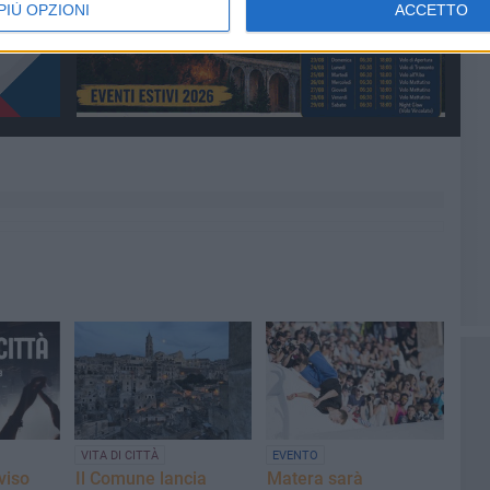
PIÙ OPZIONI
ACCETTO
VITA DI CITTÀ
EVENTO
viso
Il Comune lancia
Matera sarà