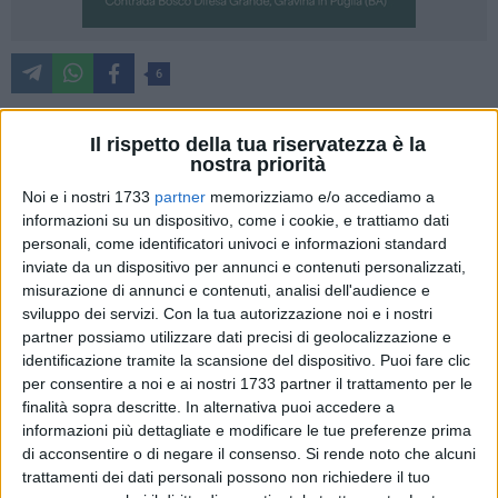
6
Sabato 28 aprile alle ore 19.00 presso Casa Netural a
Matera, si terrà un incontro aperto al pubblico, dedicato a
Il rispetto della tua riservatezza è la
nostra priorità
"Mammamiaaa", progetto del programma culturale di Matera
2019, co-prodotto dalla Fondazione Matera Basilicata 2019
Noi e i nostri 1733
partner
memorizziamo e/o accediamo a
informazioni su un dispositivo, come i cookie, e trattiamo dati
e da Casa Netural. Lo scopo del progetto è quello di
personali, come identificatori univoci e informazioni standard
realizzare 10.000 cene in tutta Europa, in cui il cibo diventa
inviate da un dispositivo per annunci e contenuti personalizzati,
mezzo di trasmissione della cultura, e raccogliere ricette,
misurazione di annunci e contenuti, analisi dell'audience e
storie e aneddoti di famiglia legati ad esse. Questo enorme
sviluppo dei servizi.
Con la tua autorizzazione noi e i nostri
patrimonio culturale sarà raccontato attraverso il sito web e i
partner possiamo utilizzare dati precisi di geolocalizzazione e
social, e raccolto in un grande archivio digitale della cultura
identificazione tramite la scansione del dispositivo. Puoi fare clic
materiale del cibo. La sfida: 10.000 cene internazionali,
per consentire a noi e ai nostri 1733 partner il trattamento per le
finalità sopra descritte. In alternativa puoi accedere a
10.000 ricette e storie da condividere e preservare, 10.000
informazioni più dettagliate e modificare le tue preferenze prima
piatti.
di acconsentire o di negare il consenso.
Si rende noto che alcuni
trattamenti dei dati personali possono non richiedere il tuo
Con Mammamiaaa dunque le case materane e italiane si