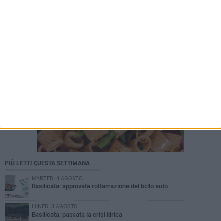
PIÙ LETTI QUESTA SETTIMANA
MARTEDÌ 4 AGOSTO
Basilicata: approvata rottamazione del bollo auto
LUNEDÌ 3 AGOSTO
Basilicata: passata la crisi idrica