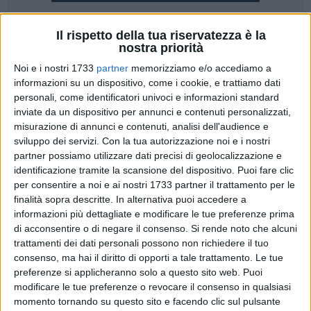
319
Il rispetto della tua riservatezza è la
nostra priorità
Grande giorno per Matera che oggi ospita il raduno
Noi e i nostri 1733
partner
memorizziamo e/o accediamo a
nazionale dei Bersaglieri, un corpo molto amato dagli
informazioni su un dispositivo, come i cookie, e trattiamo dati
italiani. Nel programma è previsto il simbolico "passaggio
personali, come identificatori univoci e informazioni standard
della stecca".
inviate da un dispositivo per annunci e contenuti personalizzati,
misurazione di annunci e contenuti, analisi dell'audience e
Dopo l'ammassamento in via don Luigi Sturzo, i reparti si
sviluppo dei servizi.
Con la tua autorizzazione noi e i nostri
partner possiamo utilizzare dati precisi di geolocalizzazione e
schierano in piazza Vittorio Veneto dove vengono salutati
identificazione tramite la scansione del dispositivo. Puoi fare clic
dalle autorità.
per consentire a noi e ai nostri 1733 partner il trattamento per le
finalità sopra descritte. In alternativa puoi accedere a
Alle or 9, in via Nazionale, i Bersaglieri iniziano a sfilare sul
informazioni più dettagliate e modificare le tue preferenze prima
percorso cittadino. E si andrà avanti fino alle 13.00. In
di acconsentire o di negare il consenso.
Si rende noto che alcuni
conclusione gli onori alle autorità, il passaggio della stecca
trattamenti dei dati personali possono non richiedere il tuo
tra i comitati del 67° e del 68° raduno nazionale dei
consenso, ma hai il diritto di opporti a tale trattamento. Le tue
preferenze si applicheranno solo a questo sito web. Puoi
Bersaglieri. L'ultimo atto, alle ore 17.00, con
modificare le tue preferenze o revocare il consenso in qualsiasi
l'ammainabandiera.
momento tornando su questo sito e facendo clic sul pulsante