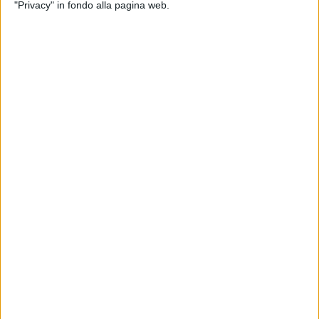
"Privacy" in fondo alla pagina web.
I "cappelli piumati" sono giunti da tutta Italia.
Per questa particolare giornata sono state disposte
numerose restrizioni alla circolazione stradale.