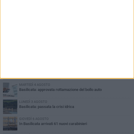
PIÙ LETTI QUESTA SETTIMANA
MARTEDÌ 4 AGOSTO
Basilicata: approvata rottamazione del bollo auto
LUNEDÌ 3 AGOSTO
Basilicata: passata la crisi idrica
GIOVEDÌ 6 AGOSTO
In Basilicata arrivati 61 nuovi carabinieri