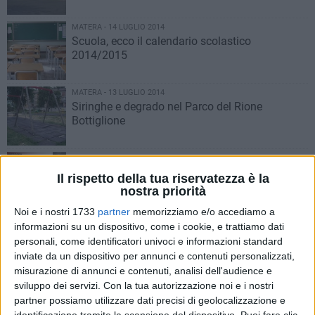
MATERA - 14 LUGLIO 2014
Scuola, ecco il calendario scolastico
2014/2015
MATERA - 13 LUGLIO 2014
Siringhe e degrado nel Parco del Rione
Bottiglione
MATERA - 13 LUGLIO 2014
Conversazione su ... Martin Scorsese, la
Il rispetto della tua riservatezza è la
rinascita della cultura cinematografica
nostra priorità
Noi e i nostri 1733
partner
memorizziamo e/o accediamo a
MATERA - 12 LUGLIO 2014
informazioni su un dispositivo, come i cookie, e trattiamo dati
Giro di vite sul consumo di alcolici
personali, come identificatori univoci e informazioni standard
inviate da un dispositivo per annunci e contenuti personalizzati,
misurazione di annunci e contenuti, analisi dell'audience e
sviluppo dei servizi.
Con la tua autorizzazione noi e i nostri
MATERA - 12 LUGLIO 2014
partner possiamo utilizzare dati precisi di geolocalizzazione e
​Matera 2019, ecco le prossime tappe
identificazione tramite la scansione del dispositivo. Puoi fare clic