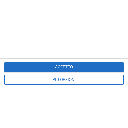
MATERA - 8 LUGLIO 2014
Bonus idrocarburi, confermati gli accrediti
2013 e 2014
Precedente
1
2
...
538
539
540
541
542
...
Successiva
ACCETTO
PIÙ OPZIONI