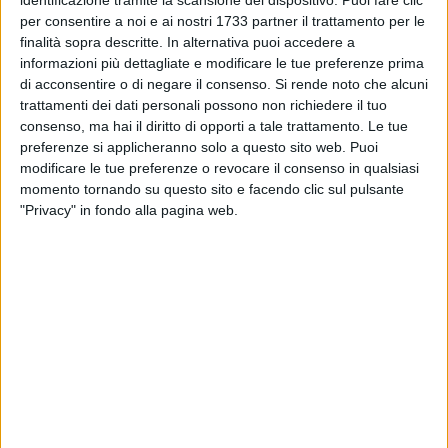
per consentire a noi e ai nostri 1733 partner il trattamento per le
finalità sopra descritte. In alternativa puoi accedere a
MATERA - 12 LUGLIO 2014
informazioni più dettagliate e modificare le tue preferenze prima
Parco Santa Famiglia, il Comitato non si
di acconsentire o di negare il consenso.
Si rende noto che alcuni
arrende
trattamenti dei dati personali possono non richiedere il tuo
consenso, ma hai il diritto di opporti a tale trattamento. Le tue
preferenze si applicheranno solo a questo sito web. Puoi
MATERA - 12 LUGLIO 2014
Grande successo di pubblico per Karima
modificare le tue preferenze o revocare il consenso in qualsiasi
momento tornando su questo sito e facendo clic sul pulsante
"Privacy" in fondo alla pagina web.
MATERA - 11 LUGLIO 2014
Battiti Live torna a Matera
MATERA - 11 LUGLIO 2014
Poteri invisibili, presentato il libro di Don Cozzi
MATERA - 11 LUGLIO 2014
Unibas, arriva la laurea in Geoscienze